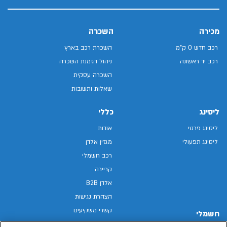
מכירה
השכרה
רכב חדש 0 ק"מ
השכרת רכב בארץ
רכב יד ראשונה
ניהול הזמנת השכרה
השכרה עסקית
שאלות ותשובות
ליסינג
כללי
ליסינג פרטי
אודות
ליסינג תפעולי
מגזין אלדן
רכב חשמלי
קריירה
אלדן B2B
הצהרת נגישות
קשרי משקיעים
חשמלי
מפת האתר