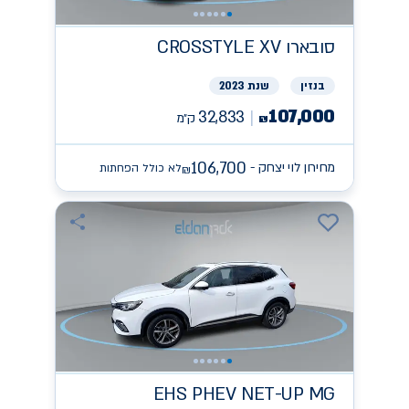
סובארו
CROSSTYLE XV
בנזין
שנת 2023
107,000
32,833
ק״מ
₪
106,700
מחירון לוי יצחק -
לא כולל הפחתות
₪
EHS PHEV NET-UP
MG