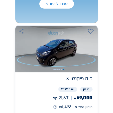
ספרו לי עוד >
קיה
פיקנטו LX
בנזין
שנת 2022
69,000
21,631
ק״מ
₪
1,423
מימון החל מ -
₪