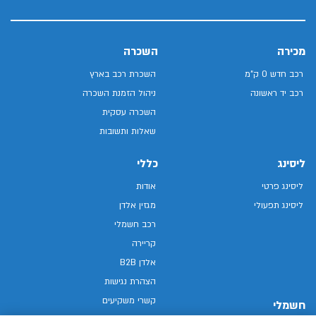
מכירה
השכרה
רכב חדש 0 ק"מ
השכרת רכב בארץ
רכב יד ראשונה
ניהול הזמנת השכרה
השכרה עסקית
שאלות ותשובות
ליסינג
כללי
ליסינג פרטי
אודות
ליסינג תפעולי
מגזין אלדן
רכב חשמלי
קריירה
אלדן B2B
הצהרת נגישות
קשרי משקיעים
חשמלי