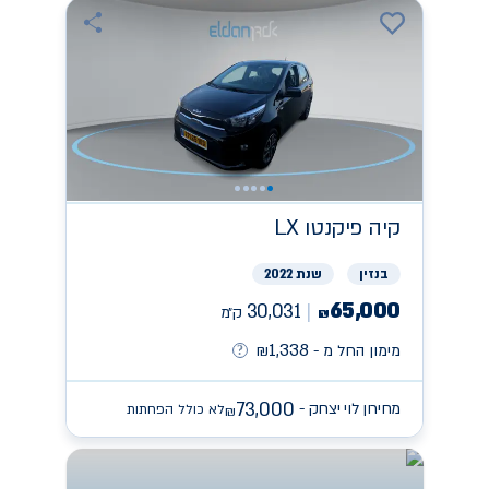
קיה
פיקנטו LX
בנזין
שנת 2022
65,000
30,031
ק״מ
₪
1,338
מימון החל מ -
₪
73,000
מחירון לוי יצחק -
לא כולל הפחתות
₪