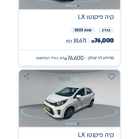
קיה
פיקנטו LX
בנזין
שנת 2023
76,000
18,671
ק״מ
₪
76,600
מחירון לוי יצחק -
לא כולל הפחתות
₪
קיה
פיקנטו LX