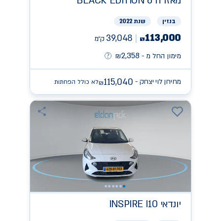
מאזדה
BLACK EDITION 6
בנזין
שנת 2022
113,000
39,048
ק״מ
₪
2,358
מימון החל מ -
₪
115,040
מחירון לוי יצחק -
לא כולל הפחתות
₪
יונדאי
INSPIRE I10