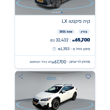
קיה
פיקנטו LX
בנזין
שנת 2021
65,700
32,432
ק״מ
₪
1,353
מימון החל מ -
₪
67,700
מחירון לוי יצחק -
לא כולל הפחתות
₪