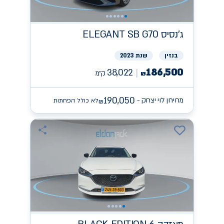
ג'נסיס
ELEGANT SB G70
בנזין
שנת 2023
186,500
38,022
ק״מ
₪
190,050
מחירון לוי יצחק -
לא כולל הפחתות
₪