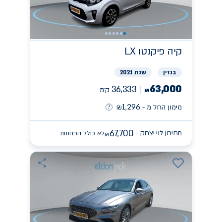
קיה
פיקנטו LX
בנזין
שנת 2021
63,000
36,333
ק״מ
₪
1,296
מימון החל מ -
₪
67,700
מחירון לוי יצחק -
לא כולל הפחתות
₪