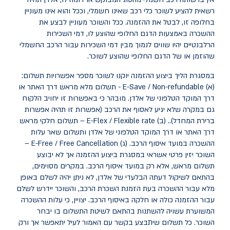
רשאית להציע לשוכר כלי רכב שאינו חשמלי, וככל והוא אינו מעוניין
בחלופה זו, לבטל את ההזמנה. ככל והשוכר מעוניין לבצע את
ההשכרה באמצעות הדגם החלופי שהוצע לו, דמי השכירות
הרלבנטיים יהיו שווים לנמוך מבין דמי השכירות עבור הרכב החשמלי
שהוזמן או של הדגם החלופי שהוצע לשוכר.
במסגרת הליך ביצוע ההזמנה יוקנו לשוכר מספר אפשרויות תשלום:
(א)
E-Save / Non-refundable
- תשלום מלא מראש דרך האתר או
דרך המוקד הטלפוני של אלדן. מובהר כי באפשרות זו יחויב הלקוח
גם במקרה שלא יגיע לאסוף את הרכב (אפשרות זו תהיה אפשרות
ברירת המחדל).. (ב)
E-Flex / Flexible rate
– תשלום חלקי מראש
דרך האתר או דרך המוקד הטלפוני של אלדן ותשלום שאר עלות
ההשכרה במועד איסוף הרכב. (ג)
E-Free / Free Cancellation
–
השוכר יזין פרטי אשראי במסגרת ביצוע ההזמנה אך לא יבוצע
תשלום מראש, אלא רק במועד איסוף הרכב. במקרים מסוימים,
בהתאם לשיקול דעתה הבלעדי של אלדן, לא ניתן יהיה לשלם באופן
מלא עבור ההשכרה בעת הזמנת השכרת הרכב, והשוכר יידרש לשלם
עבור ההזמנה כולה או חלקה באיסוף הרכב. יצויין, כי עלות ההשכרה
המשוערת עשויה להשתנות בהתאם לשיטת התשלום בו יבחר
השוכר. כל תשלום שיתבצע בקשר עם האמור לעיל יתאפשר אך ורק