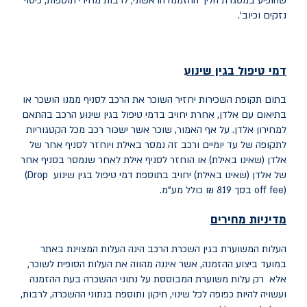
שהופיע במסגרת הליך ההזמנה הראשוני, לרבות מחירי תוספות, כיסוי
נזקים וכיוב'.
דמי טיפול בגין שינוע
בתום תקופת השכירות יחזיר השוכר את הרכב לסניף ממנו הושכר או
בתיאום עם אלדן, אחרת יחויב בדמי טיפול בגין שינוע הרכב בהתאם
למחירון אלדן. על אף האמור, שוכר אשר ישכור רכב מכל הקטגוריות
לתקופה של עד יומיים ורכב זה נמסר באילת ויוחזר לסניף אחר של
אלדן (שאינו באילת) או הוחזר לסניף אילת לאחר שנמסר בסניף אחר
של אלדן (שאינו באילת) יחויב בתוספת דמי טיפול בגין שינוע
(Drop
off fee)
בסך 819 ₪ כולל מע"מ
.
מדיניות מחירים
העלות המשוערת בגין השכרת הרכב הינה העלות המצוינת באתר
במועד ביצוע ההזמנה, אשר איננה מהווה את העלות הסופית לשוכר,
אלא רק עלות משוערת המבוססת על נתוני ההשכרה בעת ההזמנה
ועשויה להיות כפופה לכל שינוי, תיקון ותוספת בנתוני ההשכרה, לרבות,