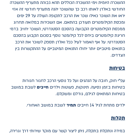
ההשכרה היומית וימי ההשכרה הכוללים תהא גבוהה מתעריף ההשכרה
החודשי באלדן לאותו רכב כך שהשוכר יהנה מתעריף חודשי זה אזי
יראו את השוכר כאילו שכר את הרכב לתקופה העולה על 29 ימים
ומכסת הקילומטרים תעודכן בהתאם. אם השכירות במלואה תחרוג
ממכסת הקילומטרים הקבועה בהסכם הסטנדרטי, השוכר יחויב בדמי
חריגת קילומטרים ביחס לכל קילומטר נוסף בסכום הקבוע בהסכם
הסטנדרטי. על אף האמור לעיל ככל ואלדן תספק לשוכר את הרכב
בתנאים מיטביים יותר יחולו התנאים המיטביים על ההתקשרות בין
הצדדים.
בטיחות
עפ"י חוק, חובה על הנהגים ועל כל נוסעי הרכב לחגור חגורות
בטיחות בזמן נסיעה
.
תינוקות, פעוטות וילדים
חייבים
לשבת במושב
בטיחות המתאים לגילם, גודלם ומשקלם
.
ילדים מתחת לגיל 14 חייבים
תמיד
לשבת במושב האחורי
.
תקלות
במידה ונתקלת בתקלה, ניתן ליצור קשר עם מוקד שירותי דרך וגרירה,