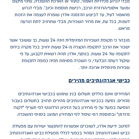
מבלי לגרוע מכלליות האמור, קיצור או הארכת ההשכרה, שינוי מיקום
ומועד איסוף/החזרת הרכב, רכישת תוספות וכיוב'. מבלי לגרוע
מהאמור לעיל
,
עד לביצוע ההזמנה אלדן שומרת לעצמה את הזכות
לשנות, בכל עת, את מחיר השכירות, מבלי שתחויב לתת הודעה
מראש
.
מובהר כי תקופת השכירות המינימלית הינה 24 שעות, כך ששוכר אשר
ישכור את הרכב לתקופה הקצרה מ-24 שעות יחויב בכל מקרה ביחס
לתקופה של 24 שעות. בנוסף, אלדן תהיה רשאית לקבוע, על פי
שיקול דעתה הבלעדי, כי השכרה מסוימת תהיה כפופה לתקופת
שכירות מינימלית ארוכה יותר.
כבישי אגרה/נתיבים מהירים
המחירים אינם כוללים תשלום בגין שימוש בכבישי אגרה/נתיבים
מהירים. נסיעה בכבישי אגרה/נתיבים מהירים תחויב בתשלום בעבור
הנסיעה בפועל על פי מחירון בעל הזיכיון הרלוונטי לפי תעריף "לקוח
מזדמן" ובתוספת דמי טיפול לפי המחירון המוצג בסניפי ההשכרה.
למיטב ידיעת אלדן, לשוכרים אפשרות להתקשר ישירות עם מפעילת
כביש האגרה/הנתיב המהיר בכפוף לכללי מפעילת כביש האגרה/הנתיב