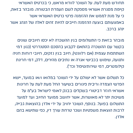
תחודש מעת לעת
.
על השוכר לוודא מראש, כי בכרטיס האשראי
קיימת מסגרת אשראי מספקת לשם העמדת הבטוחה. מובהר בזאת,
כי על מנת לממש את ההזמנה פרטי כרטיס האשראי אשר
באמצעותם בוצעה ההזמנה חייבים להיות זהים לאלה של הנהג אשר
ינהג ברכב.
מובהר בזאת כי התשלומים בגין ההשכרה לא יכסו חיובים שונים
בקשר עם ההשכרה בהתאם לקבוע בהסכם הסטנדרטי (כגון דמי
השתתפות עצמית (אם רלוונטי), חיוב בגין נזקים, חיובי דוחות חניה
ותנועה, שימוש בכבישי אגרה או נתיבים מהירים, דלק, דמי חריגת
קילומטרים, דמי שירות/טיפול וכד').
כל תשלום אשר לא ישולם על ידי השוכר במלואו ו/או במועד, יישא
הפרשי הצמדה וריבית פיגורים בשיעור החל מעת לעת על חריגות
אשראי חוזר דביטורי בשקלים בבנק לאומי לישראל בע"מ על
משיכות יתר לא מאושרות, אשר יחושב ממועד החיוב ועד למועד
התשלום בפועל. בנוסף, השוכר יחויב על ידי אלדן בהוצאות גבייה,
לרבות הוצאות משפטיות ושכר טרחת עורך דין, כפי שתישא בהם
אלדן.