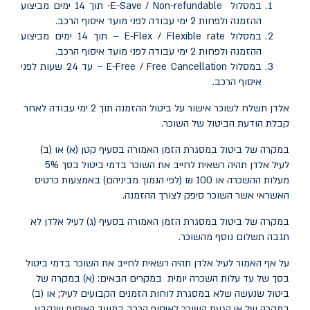
במסלול
E-Save / Non-refundable
- תוך 14 ימים מביצוע
ההזמנה ולפחות 2 ימי עבודה לפני מועד איסוף הרכב.
במסלול
E-Flex / Flexible rate
– תוך 14 ימים מביצוע
ההזמנה ולפחות 2 ימי עבודה לפני מועד איסוף הרכב.
במסלול
E-Free / Free Cancellation
– עד 24 שעות לפני
איסוף הרכב.
אלדן תשלח לשוכר אישור על ביטול ההזמנה תוך 2 ימי עבודה לאחר
קבלת הודעת הביטול של השוכר.
במקרה של ביטול במסגרת הזמן האמורה בסעיף קטן (א) או (ב)
לעיל אלדן תהיה רשאית לחייב את השוכר בדמי ביטול בסך 5%
מעלות ההשכרה או 100 ₪ (לפי הנמוך מביניהם) באמצעות כרטיס
האשראי אשר השוכר סיפק לצורך ההזמנה.
במקרה של ביטול במסגרת הזמן האמורה בסעיף (ג) לעיל אלדן לא
תגבה תשלום נוסף מהשוכר.
על אף האמור לעיל אלדן תהיה רשאית לחייב את השוכר בדמי ביטול
בסך של עד עלות השכרה יומית במקרים הבאים: (א) במקרה של
ביטול שנעשה שלא במסגרת לוחות הזמנים הקבועים לעיל; או (ב)
במקרה של אי הגעת השוכר לאיסוף הרכב במועד האיסוף שנקבע