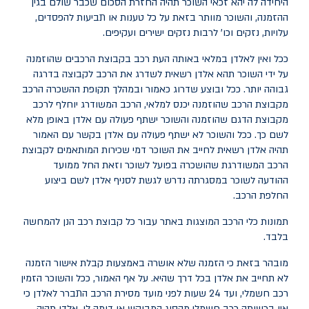
היחידה לה יהא זכאי השוכר תהיה החזרת הסכום שכבר שולם בגין
ההזמנה, והשוכר מוותר בזאת על כל טענות או תביעות להפסדים,
עלויות, נזקים וכו' לרבות נזקים ישירים ועקיפים.
ככל ואין לאלדן במלאי באותה העת רכב בקבוצת הרכבים שהוזמנה
על ידי השוכר תהא אלדן רשאית לשדרג את הרכב לקבוצה בדרגה
גבוהה יותר. ככל ובוצע שדרוג כאמור ובמהלך תקופת ההשכרה הרכב
מקבוצת הרכב שהוזמנה יכנס למלאי, הרכב המשודרג יוחלף לרכב
מקבוצת הדגם שהוזמנה והשוכר ישתף פעולה עם אלדן באופן מלא
לשם כך. ככל והשוכר לא ישתף פעולה עם אלדן בקשר עם האמור
תהיה אלדן רשאית לחייב את השוכר דמי שכירות המותאמים לקבוצת
הרכב המשודרגת שהושכרה בפועל לשוכר וזאת החל ממועד
ההודעה לשוכר במסגרתה נדרש לגשת לסניף אלדן לשם ביצוע
החלפת הרכב.
תמונות כלי הרכב המוצגות באתר עבור כל קבוצת רכב הנן להמחשה
בלבד.
מובהר בזאת כי הזמנה שלא אושרה באמצעות קבלת אישור הזמנה
לא תחייב את אלדן בכל דרך שהיא. על אף האמור, ככל והשוכר הזמין
רכב חשמלי, ועד 24 שעות לפני מועד מסירת הרכב התברר לאלדן כי
אין ברשותה רכב חשמלי מהסוג המבוקש או דומה לו, אלדן תהיה