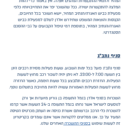
המהיר ולתנאי ההתקשרות הנוהגים אצלה. אין באמור כדי להוות
המלצה להתקשרות ישירה. ככל שהשוכר יפר את התחייבויותיו כלפי
מפעילת כביש האגרה/הנתיב המהיר, יישא השוכר בכל החיובים,
הקנסות והוצאות המשפט שתידרש אלדן לשלם למפעילת כביש
האגרה/הנתיב המהיר, בתוספת דמי טיפול הקבועים על גבי ההסכם
הסטנדרטי
.
סניף נתב״ג
סניף נתב״ג פועל בכל ימות השבוע. שעות פעילות מסירת רכבים הינן
בין השעה 7:00 ל-23:00. לא ניתן יהיה לשכור רכב מחוץ לשעות
הפעילות. החזרת רכבים תתבצע בכל שעות היממה, כאשר החזרה
מחוץ לשעות הפעילות האמורות עשויה להיות מחויבת בתשלום נוסף.
השכרות בסניף אלדן בנמל התעופה בן גוריון מיועדות אך ורק
לנוסעים לישראל אשר נחתו בנמל התעופה ב-24 השעות אשר קדמו
להשכרת כלי הרכב וברשותם אשרת כניסה או העתק מכרטיס הטיסה
המעיד על כך. אנו ממליצים ללקוחות אשר אינם עומדים בקריטריון
זה לעשות שימוש
בסניפי ההשכרה
האחרים שלנו.