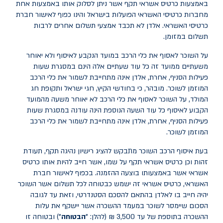
באמצעות כרטיס אשראי תקף אשר ניתן לסלוק אותו באמצעות אחת
מחברות כרטיסי האשראי הפועלות בישראל והינו כפוף לאישור חברת
כרטיסי האשראי. אלדן לא תכבד אמצעי תשלום אחרים לרבות
תשלום במזומן.
על השוכר לאסוף את כלי הרכב במועד הנקבע לאיסוף ולא יאוחר
משעתיים ממועד זה כל עוד שעתיים אלה הינם במסגרת שעות
פעילות הסניף, אחרת, אלדן אינה מתחייבת לשמור את כלי הרכב
המוזמן לשוכר. מובהר, כי בחודשי הקיץ, חגי ישראל ותקופת חג
המולד, על השוכר לאסוף את כלי הרכב לא יאוחר משעה מהמועד
הקבוע לאיסוף כל עוד השעה הנוספת הינה עודנה במסגרת שעות
פעילות הסניף, אחרת, אלדן אינה מתחייבת לשמור את כלי הרכב
המוזמן לשוכר.
בעת איסוף הרכב השוכר מתבקש להציג רישיון נהיגה תקף, תעודת
זהות וכן כרטיס אשראי תקף על שמו, אשר חייב להיות אותו כרטיס
אשראי אשר באמצעותו בוצעה ההזמנה. בכפוף לאישור חברת
האשראי, כרטיס אשראי זה ישמש כבטוחה לכל תשלום אשר השוכר
יהיה חייב בו לאלדן בהתאם להסכם הסטנדרטי, וזאת עד לגובה
הסכום שיימסר לשוכר במעמד ההשכרה אשר יישקף את עלות
ההשכרה בתוספת של עד 3,500 ₪ (להלן: "
הבטוחה
") ובטוחה זו