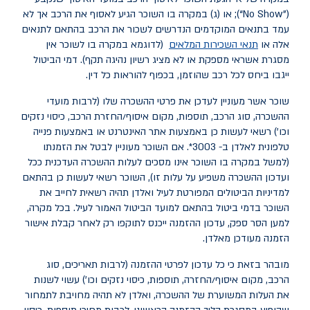
(
“No Show”
); או (ג) במקרה בו השוכר הגיע לאסוף את הרכב אך לא
עמד בתנאים המוקדמים הנדרשים לשכור את הרכב בהתאם לתנאים
אלה או
תנאי השכירות המלאים
(לדוגמא במקרה בו לשוכר אין
מסגרת אשראי מספקת או לא מציג רשיון נהיגה תקף). דמי הביטול
ייגבו ביחס לכל רכב שהוזמן, בכפוף להוראות כל דין.
שוכר אשר מעוניין לעדכן את פרטי ההשכרה שלו (לרבות מועדי
ההשכרה, סוג הרכב, תוספות, מקום איסוף/החזרת הרכב, כיסוי נזקים
וכו') רשאי לעשות כן באמצעות אתר האינטרנט או באמצעות פנייה
טלפונית לאלדן ב- 3003*. אם השוכר מעוניין לבטל את הזמנתו
(למשל במקרה בו השוכר אינו מסכים לעלות ההשכרה העדכנית ככל
ועדכון ההשכרה משפיע על עלות זו), השוכר רשאי לעשות כן בהתאם
למדיניות הביטולים המפורטת לעיל ואלדן תהיה רשאית לחייב את
השוכר בדמי ביטול בהתאם למועד הביטול האמור לעיל. בכל מקרה,
למען הסר ספק, עדכון ההזמנה ייכנס לתוקפו רק לאחר קבלת אישור
הזמנה מעודכן מאלדן.
מובהר בזאת כי כל עדכון לפרטי ההזמנה (לרבות תאריכים, סוג
הרכב, מקום איסוף/החזרה, תוספות, כיסוי נזקים וכו') עשוי לשנות
את העלות המשוערת של ההשכרה, ואלדן לא תהיה מחויבת לתמחור