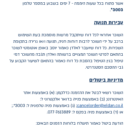
אשר פתוח בכל שעות היממה - 7 ימים בשבוע במספר טלפון
.
3003*
עבירות תנועה
השוכר אחראי לכל דוח שיתקבל מרשות מוסמכת בעת השימוש
ברכב על ידי השוכר לרבות דוחות חניה, תנועה ו/או גרירה בתקופת
השכירות
.
כל דוח שיועבר לאלדן כאמור יוסב באופן אוטומטי לשוכר
בהתאם לפרטי השוכר המצויים ברשותה ואלדן תגבה מהשוכר דמי
טיפול בגין הטיפול בהסבת כל דוח כאמור בהתאם לשיעור הקבוע על
גבי ההסכם הסטנדרטי
.
מדיניות ביטולים
השוכר רשאי לבטל את ההזמנה כדלקמן: (א) באמצעות אתר
האינטרנט; (ב) באמצעות פנייה בדואר אלקטרוני ל:
cancelorder@eldan.co.il
; (ג) באמצעות פניה טלפונית ל: 3003*.;
או (ד) באמצעות פניה בפקס ל: 077-7613889.
הודעת ביטול כאמור תישלח בלוחות הזמנים הבאים: