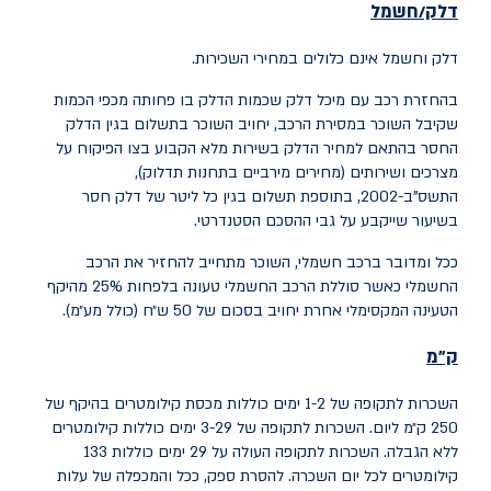
דלק/חשמל
דלק וחשמל אינם כלולים במחירי השכירות.
בהחזרת רכב עם מיכל דלק שכמות הדלק בו פחותה מכפי הכמות
שקיבל השוכר במסירת הרכב, יחויב השוכר בתשלום בגין הדלק
החסר בהתאם למחיר הדלק בשירות מלא הקבוע בצו הפיקוח על
מצרכים ושירותים (מחירים מירביים בתחנות תדלוק),
התשס"ב-2002, בתוספת תשלום בגין כל ליטר של דלק חסר
בשיעור שייקבע על גבי ההסכם הסטנדרטי.
ככל ומדובר ברכב חשמלי, השוכר מתחייב להחזיר את הרכב
החשמלי כאשר סוללת הרכב החשמלי טעונה בלפחות 25% מהיקף
הטעינה המקסימלי אחרת יחויב בסכום של 50 ש״ח (כולל מע״מ).
ק"מ
השכרות לתקופה של 1-2 ימים כוללות מכסת קילומטרים בהיקף של
250 ק״מ ליום. השכרות לתקופה של 3-29 ימים כוללות קילומטרים
ללא הגבלה. השכרות לתקופה העולה על 29 ימים כוללות 133
קילומטרים לכל יום השכרה. להסרת ספק, ככל והמכפלה של עלות