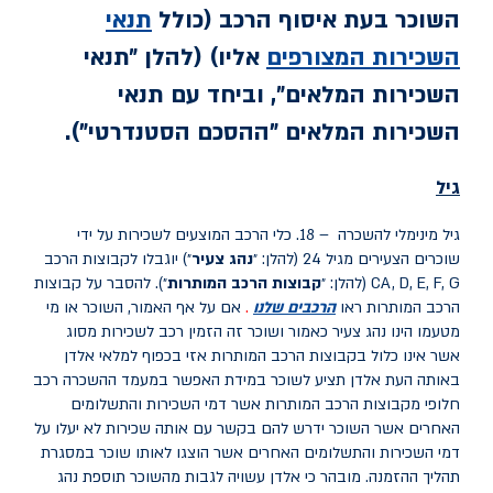
השוכר בעת איסוף הרכב (כולל
תנאי
השכירות המצורפים
אליו) (להלן ״
תנאי
השכירות המלאים
״, וביחד עם תנאי
השכירות המלאים "
ההסכם הסטנדרטי
").
גיל
גיל מינימלי להשכרה – 18. כלי הרכב המוצעים לשכירות על ידי
שוכרים הצעירים מגיל 24 (להלן: ״
נהג צעיר
״) יוגבלו לקבוצות הרכב
CA, D, E, F, G (להלן: ״
קבוצות הרכב המותרות
״). להסבר על קבוצות
הרכב המותרות ראו
הרכבים שלנו
.
אם על אף האמור, השוכר או מי
מטעמו הינו נהג צעיר כאמור ושוכר זה הזמין רכב לשכירות מסוג
אשר אינו כלול בקבוצות הרכב המותרות אזי בכפוף למלאי אלדן
באותה העת אלדן תציע לשוכר במידת האפשר במעמד ההשכרה רכב
חלופי מקבוצות הרכב המותרות אשר דמי השכירות והתשלומים
האחרים אשר השוכר ידרש להם בקשר עם אותה שכירות לא יעלו על
דמי השכירות והתשלומים האחרים אשר הוצגו לאותו שוכר במסגרת
תהליך ההזמנה. מובהר כי אלדן עשויה לגבות מהשוכר תוספת נהג