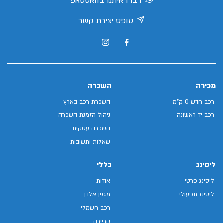
דברו איתנו בוואטסאפ
טופס יצירת קשר
מכירה
השכרה
רכב חדש 0 ק"מ
השכרת רכב בארץ
רכב יד ראשונה
ניהול הזמנת השכרה
השכרה עסקית
שאלות ותשובות
ליסינג
כללי
ליסינג פרטי
אודות
ליסינג תפעולי
מגזין אלדן
רכב חשמלי
קריירה