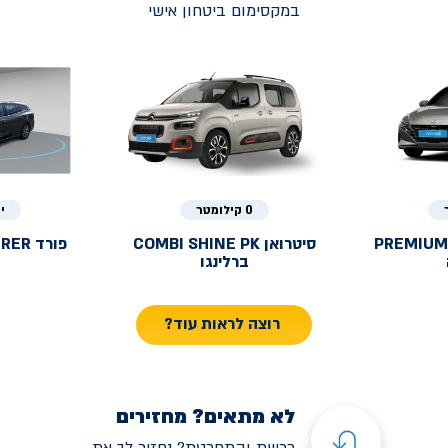
במקסימום ביטחון אישי
0 קילומטר
י
PREMIUM
סיטרואן
COMBI SHINE PK
פורד
URER
ברלינגו
רוצה לראות עוד?
לא מתאים? מחזירים
רכשת והתחרטת? נחזיר לך את