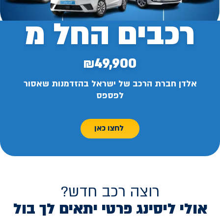
רכבים החל מ
₪49,900
אלדן חברת הרכב של ישראל בהזדמנות שאסור
לפספס
לחצו כאן
רוצה רכב חדש?
אולי ליסינג פרטי יתאים לך בול