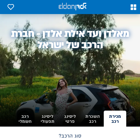
0
0
אלדן
מאלדן ועד אילת אלדן - חברת
-
הרכב של ישראל
מכירת
השכרת
ליסינג
ליסינג
רכב
רכב
רכב
פרטי
תפעולי
חשמלי
סוג הרכב?