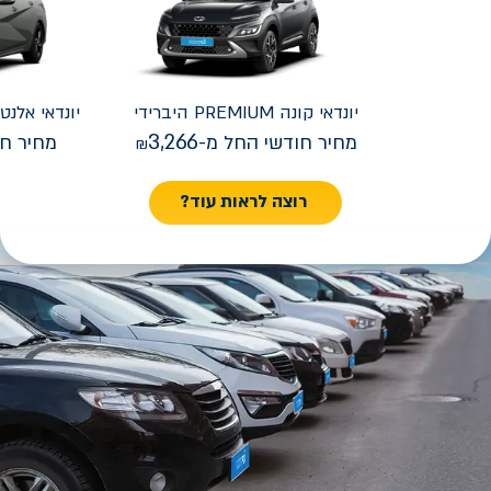
יונדאי
קונה PREMIUM היברידי
יונדאי
REMIUM FACELIFT
3,266
מחיר חודשי החל מ-
מחיר חו
רוצה לראות עוד?