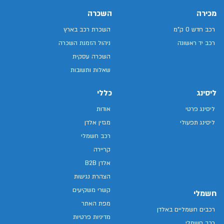
מכירה
השכרה
רכב חדש 0 ק"מ
השכרת רכב בארץ
רכב יד ראשונה
ניהול הזמנת השכרה
השכרה עסקית
שאלות ותשובות
ליסינג
כללי
ליסינג פרטי
אודות
ליסינג תפעולי
מגזין אלדן
רכב חשמלי
קריירה
אלדן B2B
הצהרת נגישות
קשרי משקיעים
חשמלי
מפת האתר
רכבים חשמליים באלדן
מדיניות פרטיות
רכב חשמלי