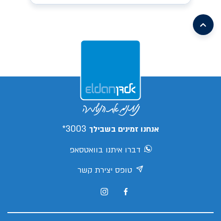
/search/leasing/31/662/299/2026/קיה-פיקנטו
earch/leasing/57/1046/16/2026/mg-
mg3
/search/leasing/93/1085/2/2026/aion-
/search/leasing/21/910/298/2026/טויוטה-יאריס-קרוס
v
s05
/search/leasing/66/1070/7/2026/ג'ילי-
ex5
/search/leasing/88/1088/3/2026/צ'אנגן-דיפאל-
s05
/search/leasing/66/1070/8/2026/ג'ילי-
/search/leasing/35/379/432/2026/יונדאי-אלנטרה
ex5
/search/leasing/35/869/413/2026/יונדאי-קונה
פרו
3003*
אנחנו זמינים בשבילך
דברו איתנו בוואטסאפ
טופס יצירת קשר