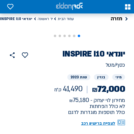
0
0
חזרה
יונדאי INSPIRE I10
עמוד הבית
יד ראשונה
רכב
יונדאי
INSPIRE I10
41490
הוסף
כפתור
למועדפים
יד
ק"מ
שתף
כסף/מטל
ראשונה
מיני
בנזין
שנת 2023
72,000
41,490
₪
ק"מ
75,180
מחירון לוי יצחק -
לא כולל הפחתות
כולל תוספות מוגדרות לדגם
לצפייה ברישיון רכב