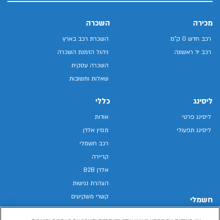
מכירה
השכרה
רכב חדש 0 ק"מ
השכרת רכב בארץ
רכב יד ראשונה
ניהול הזמנת השכרה
השכרה עסקית
שאלות ותשובות
ליסינג
כללי
ליסינג פרטי
אודות
ליסינג תפעולי
מגזין אלדן
רכב חשמלי
קריירה
אלדן B2B
הצהרת נגישות
קשרי משקיעים
חשמלי
מפת האתר
רכבים חשמליים באלדן