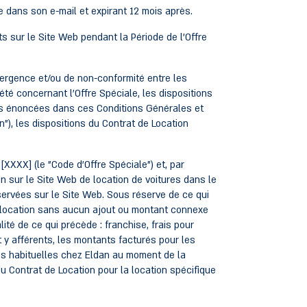
 dans son e-mail et expirant 12 mois après.
ur le Site Web pendant la Période de l'Offre
vergence et/ou de non-conformité entre les
té concernant l'Offre Spéciale, les dispositions
ons énoncées dans ces Conditions Générales et
n"), les dispositions du Contrat de Location
[XXXX] (le "Code d'Offre Spéciale") et, par
on sur le Site Web de location de voitures dans le
éservées sur le Site Web. Sous réserve de ce qui
 la location sans aucun ajout ou montant connexe
lité de ce qui précède : franchise, frais pour
t y afférents, les montants facturés pour les
ns habituelles chez Eldan au moment de la
du Contrat de Location pour la location spécifique