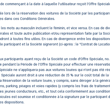
mmençant à la date à laquelle l'utilisateur reçoit l'Offre Spéciale
 la réservation des voitures de la Société par les participants s
es dans ces Conditions Générales.
es mots au masculin incluent le féminin, et vice versa. En cas de di
les et toute autre publication et/ou représentation faite par la Socié
ont à toutes fins utiles. En cas de divergence entre les dispositi
e participant et la Société signeront (ci-après : le "Contrat de Locatio
ux participants ayant reçu de la Société un code d'Offre Spéciale, no. 
e pendant la Période de l'Offre Spéciale pour effectuer une réservati
re Spéciale ne s'appliquera pas aux voitures louées qui n'ont pas été r
re Spéciale auront droit à une réduction de 15 % sur le coût total de
 la Réservation de la voiture louée, y compris, sans déroger à la généra
ns, parking, péages et voies rapides (y compris les frais de traitemen
s jeunes conducteurs, etc., et tout cela conformément aux conditio
éhicules est soumise et conditionnée à la signature par le participant 
es dispositions.