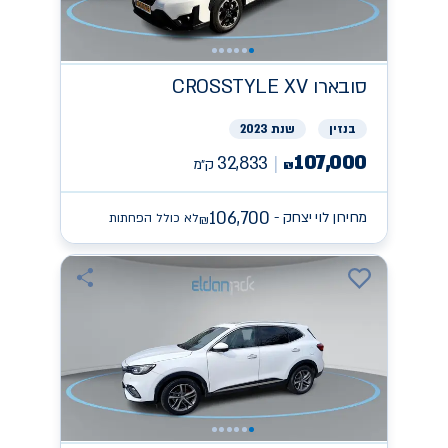
סובארו
CROSSTYLE XV
בנזין
שנת 2023
107,000
32,833
ק״מ
₪
106,700
מחירון לוי יצחק -
לא כולל הפחתות
₪