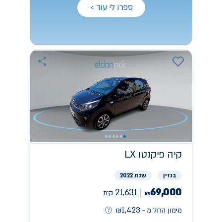
ספרו לי עוד >
קיה
פיקנטו LX
בנזין
שנת 2022
69,000
21,631
ק״מ
₪
1,423
מימון החל מ -
₪