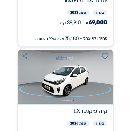
יונדאי
INSPIRE I10
בנזין
שנת 2023
69,000
39,910
ק״מ
₪
75,180
מחירון לוי יצחק -
לא כולל הפחתות
₪
קיה
פיקנטו LX
בנזין
שנת 2024