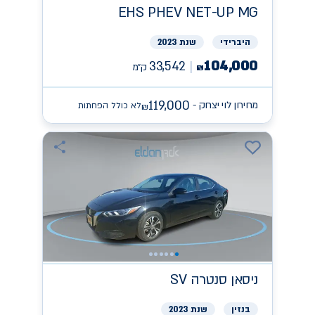
EHS PHEV NET-UP
MG
היברידי
שנת 2023
104,000
33,542
ק״מ
₪
119,000
מחירון לוי יצחק -
לא כולל הפחתות
₪
ניסאן
SV סנטרה
בנזין
שנת 2023