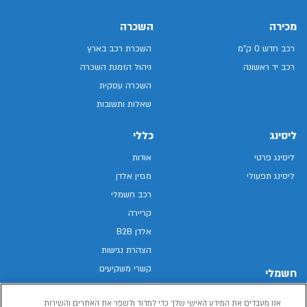
מכירה
השכרה
רכב חדש 0 ק"מ
השכרת רכב בארץ
רכב יד ראשונה
ניהול הזמנת השכרה
השכרה עסקית
שאלות ותשובות
ליסינג
כללי
ליסינג פרטי
אודות
ליסינג תפעולי
מגזין אלדן
רכב חשמלי
קריירה
אלדן B2B
הצהרת נגישות
קשרי משקיעים
חשמלי
מפת האתר
רכבים חשמליים באלדן
אנו מעבדים את המידע האישי שלך כדי למדוד ולשפר את האתרים והשירות
מדיניות פרטיות