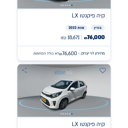
קיה
פיקנטו LX
בנזין
שנת 2023
76,000
18,671
ק״מ
₪
76,600
מחירון לוי יצחק -
לא כולל הפחתות
₪
קיה
פיקנטו LX