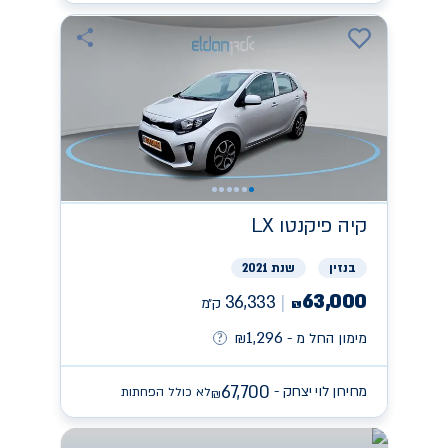
קיה
פיקנטו LX
בנזין
שנת 2021
63,000
36,333
ק״מ
₪
1,296
מימון החל מ -
₪
67,700
מחירון לוי יצחק -
לא כולל הפחתות
₪