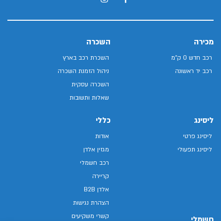
מכירה
השכרה
רכב חדש 0 ק"מ
השכרת רכב בארץ
רכב יד ראשונה
ניהול הזמנת השכרה
השכרה עסקית
שאלות ותשובות
ליסינג
כללי
ליסינג פרטי
אודות
ליסינג תפעולי
מגזין אלדן
רכב חשמלי
קריירה
אלדן B2B
הצהרת נגישות
קשרי משקיעים
חשמלי