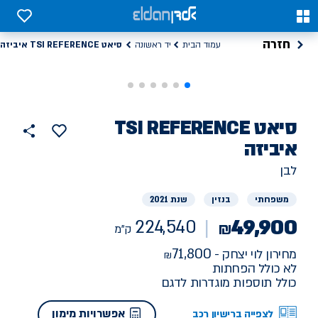
0
0
חזרה
סיאט TSI REFERENCE איביזה
עמוד הבית
יד ראשונה
רכב
סיאט
TSI REFERENCE
הוסף
כפתור
למועדפים
יד
איביזה
224540
שתף
ראשונה
ק"מ
לבן
משפחתי
בנזין
שנת 2021
49,900
224,540
₪
ק"מ
71,800
מחירון לוי יצחק -
לא כולל הפחתות
כולל תוספות מוגדרות לדגם
אפשרויות מימון
לצפייה ברישיון רכב