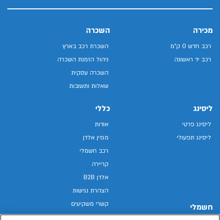
מכירה
השכרה
רכב חדש 0 ק"מ
השכרת רכב בארץ
רכב יד ראשונה
ניהול הזמנת השכרה
השכרה עסקית
שאלות ותשובות
ליסינג
כללי
ליסינג פרטי
אודות
ליסינג תפעולי
מגזין אלדן
רכב חשמלי
קריירה
אלדן B2B
הצהרת נגישות
קשרי משקיעים
חשמלי
מפת האתר