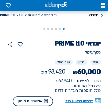
0
0
חזרה
יונדאי PRIME I10
עמוד הבית
יד ראשונה
רכב
יונדאי
PRIME I10
98420
הוסף
כפתור
למועדפים
יד
ק"מ
שתף
כסף/מטל
ראשונה
מיני
בנזין
שנת 2021
60,000
98,420
₪
ק"מ
67,940
מחירון לוי יצחק -
לא כולל הפחתות
כולל תוספות מוגדרות לדגם
אפשרויות מימון
לצפייה ברישיון רכב