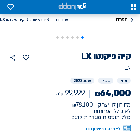
0
0
חזרה
קיה פיקנטו LX
עמוד הבית
יד ראשונה
רכב
קיה
פיקנטו LX
99999
הוסף
כפתור
למועדפים
יד
ק"מ
שתף
לבן
ראשונה
מיני
בנזין
שנת 2023
64,000
99,999
₪
ק"מ
78,100
מחירון לוי יצחק -
לא כולל הפחתות
כולל תוספות מוגדרות לדגם
לצפייה ברישיון רכב