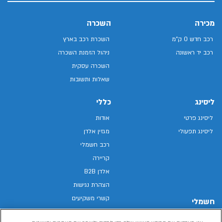
מכירה
השכרה
רכב חדש 0 ק"מ
השכרת רכב בארץ
רכב יד ראשונה
ניהול הזמנת השכרה
השכרה עסקית
שאלות ותשובות
ליסינג
כללי
ליסינג פרטי
אודות
ליסינג תפעולי
מגזין אלדן
רכב חשמלי
קריירה
אלדן B2B
הצהרת נגישות
קשרי משקיעים
חשמלי
מפת האתר
רכבים חשמליים באלדן