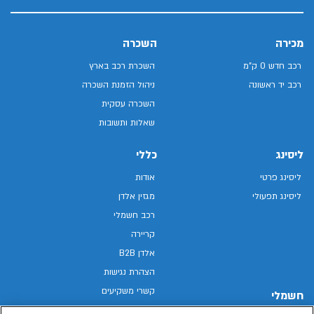
מכירה
השכרה
רכב חדש 0 ק"מ
השכרת רכב בארץ
רכב יד ראשונה
ניהול הזמנת השכרה
השכרה עסקית
שאלות ותשובות
ליסינג
כללי
ליסינג פרטי
אודות
ליסינג תפעולי
מגזין אלדן
רכב חשמלי
קריירה
אלדן B2B
הצהרת נגישות
קשרי משקיעים
חשמלי
מפת האתר