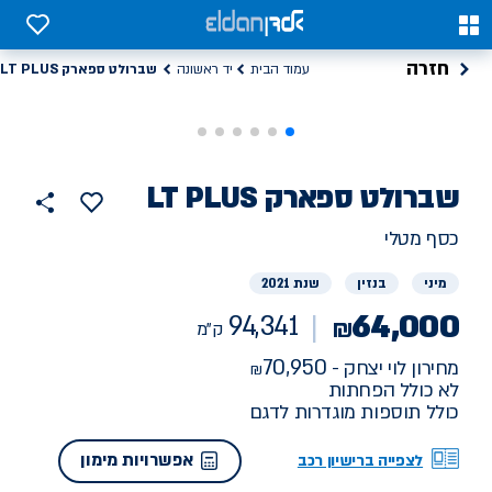
0
0
חזרה
שברולט ספארק LT PLUS
עמוד הבית
יד ראשונה
רכב
שברולט
ספארק LT PLUS
94341
הוסף
כפתור
למועדפים
יד
ק"מ
שתף
כסף מטלי
ראשונה
מיני
בנזין
שנת 2021
64,000
94,341
₪
ק"מ
70,950
מחירון לוי יצחק -
לא כולל הפחתות
כולל תוספות מוגדרות לדגם
אפשרויות מימון
לצפייה ברישיון רכב