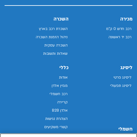
מכירה
השכרה
רכב חדש 0 ק"מ
השכרת רכב בארץ
רכב יד ראשונה
ניהול הזמנת השכרה
השכרה עסקית
שאלות ותשובות
ליסינג
כללי
ליסינג פרטי
אודות
ליסינג תפעולי
מגזין אלדן
רכב חשמלי
קריירה
אלדן B2B
הצהרת נגישות
קשרי משקיעים
חשמלי
מפת האתר