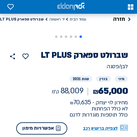
0
0
חזרה
שברולט ספארק LT PLUS
עמוד הבית
יד ראשונה
רכב
שברולט
ספארק LT PLUS
88009
הוסף
כפתור
למועדפים
יד
ק"מ
שתף
לבן/פסגה
ראשונה
מיני
בנזין
שנת 2021
65,000
88,009
₪
ק"מ
70,635
מחירון לוי יצחק -
לא כולל הפחתות
כולל תוספות מוגדרות לדגם
אפשרויות מימון
לצפייה ברישיון רכב