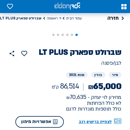
0
0
חזרה
שברולט ספארק LT PLUS
עמוד הבית
יד ראשונה
רכב
שברולט
ספארק LT PLUS
86514
הוסף
כפתור
למועדפים
יד
ק"מ
שתף
לבן/פסגה
ראשונה
מיני
בנזין
שנת 2021
65,000
86,514
₪
ק"מ
70,635
מחירון לוי יצחק -
לא כולל הפחתות
כולל תוספות מוגדרות לדגם
אפשרויות מימון
לצפייה ברישיון רכב