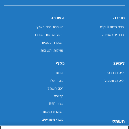
מכירה
השכרה
רכב חדש 0 ק"מ
השכרת רכב בארץ
רכב יד ראשונה
ניהול הזמנת השכרה
השכרה עסקית
שאלות ותשובות
ליסינג
כללי
ליסינג פרטי
אודות
ליסינג תפעולי
מגזין אלדן
רכב חשמלי
קריירה
אלדן B2B
הצהרת נגישות
קשרי משקיעים
חשמלי
מפת האתר