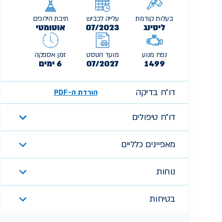
בעלות קודמת
עלייה לכביש
תיבת הילוכים
ליסינג
07/2023
אוטומטי
נפח מנוע
מועד הטסט
זמן אספקה
1499
07/2027
6 ימים
דו״ח בדיקה
הורדת ה-PDF
דו״ח טיפולים
מאפיינים כלליים
נוחות
בטיחות