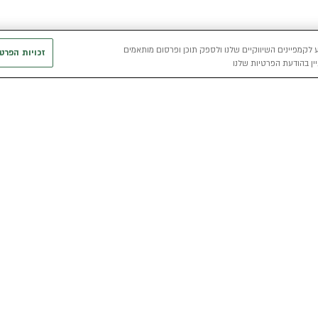
 לקמפיינים השיווקיים שלנו ולספק תוכן ופרסום מותאמים
זכויות הפרט
ין בהודעת הפרטיות שלנו
חשמלי
כללי
רכבים חשמליים באלדן
אודות
מפת האתר
י
רכב חשמלי
מגזין אלדן
מדיניות פרטיו
הכל על רכב חשמלי
קריירה
תנאי שימוש
מחשבון רכב חשמלי
אלדן B2B
דו"ח פומבי שכ
הצהרת נגישות
קוד אתי
קשרי משקיעים
תנאי השכרת ר