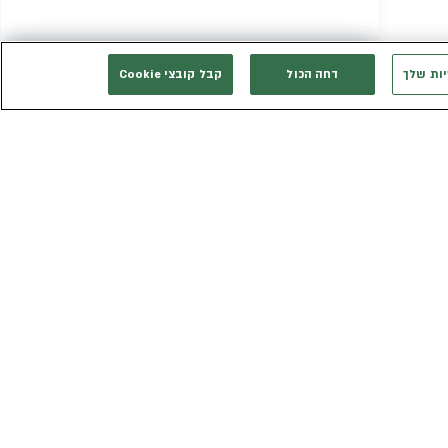
יות שלך
דחה הכול
קבל קובצי Cookie
המשך רכישה
אני רוצה להתייעץ
אנחנו זמינים בשבילך
3003*
eldan_service@eldan.co.il
ת
דברו איתנו בוואטסאפ
ר שווה
טופס יצירת קשר
כב