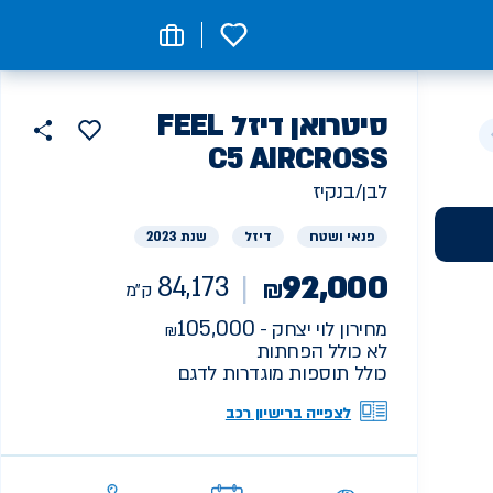
0
רכב
סיטרואן
דיזל FEEL
הוסף
כפתור
למועדפים
יד
C5 AIRCROSS
84173
שתף
ראשונה
ק"מ
לבן/בנקיז
פנאי ושטח
דיזל
שנת 2023
92,000
84,173
₪
ק"מ
105,000
מחירון לוי יצחק -
לא כולל הפחתות
כולל תוספות מוגדרות לדגם
לצפייה ברישיון רכב