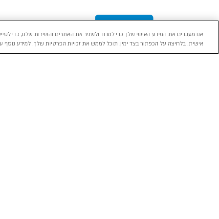
אנו מעבדים את המידע האישי שלך כדי למדוד ולשפר את האתרים והשירות שלנו, כדי לסייע
אישית. בלחיצה על הכפתור בצד ימין, תוכל לממש את זכויות הפרטיות שלך. למידע נוסף עי
מכירה
השכרה
ליסינג
רכב חדש 0 ק"מ
השכרת רכב בארץ
ליסינג פרטי
רכב יד ראשונה
ניהול הזמנת השכרה
ליסינג תפעול
השכרה עסקית
שאלות ותשובות