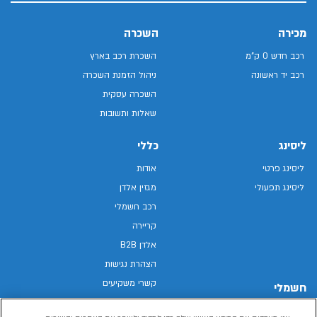
מכירה
השכרה
רכב חדש 0 ק"מ
השכרת רכב בארץ
רכב יד ראשונה
ניהול הזמנת השכרה
השכרה עסקית
שאלות ותשובות
ליסינג
כללי
ליסינג פרטי
אודות
ליסינג תפעולי
מגזין אלדן
רכב חשמלי
קריירה
אלדן B2B
הצהרת נגישות
קשרי משקיעים
חשמלי
מפת האתר
רכבים חשמליים באלדן