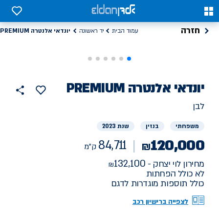
0
0
חזרה
יונדאי אלנטרה PREMIUM
עמוד הבית
יד ראשונה
רכב
יונדאי
אלנטרה PREMIUM
84711
הוסף
כפתור
למועדפים
יד
ק"מ
שתף
לבן
ראשונה
משפחתי
בנזין
שנת 2023
120,000
84,711
₪
ק"מ
132,100
מחירון לוי יצחק -
לא כולל הפחתות
כולל תוספות מוגדרות לדגם
לצפייה ברישיון רכב