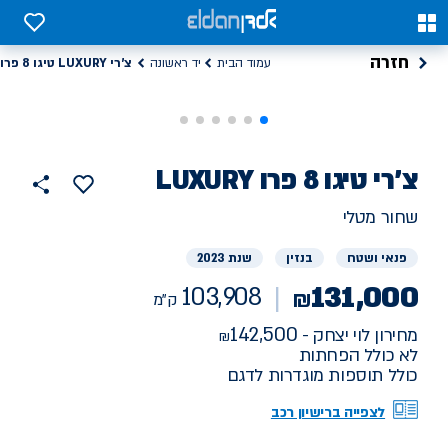
0
0
חזרה
צ'רי LUXURY טיגו 8 פרו
עמוד הבית
יד ראשונה
רכב
צ'רי
LUXURY טיגו 8 פרו
103908
הוסף
כפתור
למועדפים
יד
ק"מ
שתף
שחור מטלי
ראשונה
פנאי ושטח
בנזין
שנת 2023
131,000
103,908
₪
ק"מ
142,500
מחירון לוי יצחק -
לא כולל הפחתות
כולל תוספות מוגדרות לדגם
לצפייה ברישיון רכב