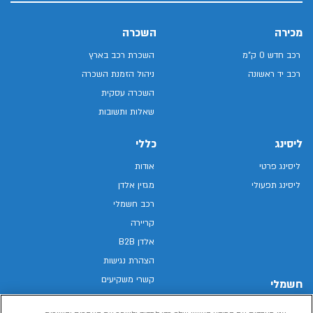
מכירה
השכרה
רכב חדש 0 ק"מ
השכרת רכב בארץ
רכב יד ראשונה
ניהול הזמנת השכרה
השכרה עסקית
שאלות ותשובות
ליסינג
כללי
ליסינג פרטי
אודות
ליסינג תפעולי
מגזין אלדן
רכב חשמלי
קריירה
אלדן B2B
הצהרת נגישות
קשרי משקיעים
חשמלי
מפת האתר
רכבים חשמליים באלדן