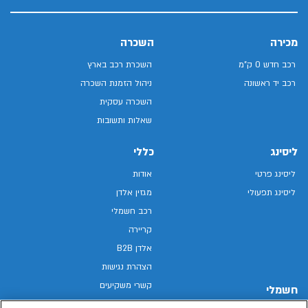
מכירה
השכרה
רכב חדש 0 ק"מ
השכרת רכב בארץ
רכב יד ראשונה
ניהול הזמנת השכרה
השכרה עסקית
שאלות ותשובות
ליסינג
כללי
ליסינג פרטי
אודות
ליסינג תפעולי
מגזין אלדן
רכב חשמלי
קריירה
אלדן B2B
הצהרת נגישות
קשרי משקיעים
חשמלי
מפת האתר