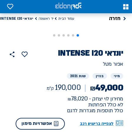
0
0
חזרה
יונדאי INTENSE I20
עמוד הבית
יד ראשונה
רכב
יונדאי
INTENSE I20
190000
הוסף
כפתור
למועדפים
יד
ק"מ
שתף
אפור מטל
ראשונה
מיני
בנזין
שנת 2021
49,000
190,000
₪
ק"מ
78,020
מחירון לוי יצחק -
לא כולל הפחתות
כולל תוספות מוגדרות לדגם
אפשרויות מימון
לצפייה ברישיון רכב