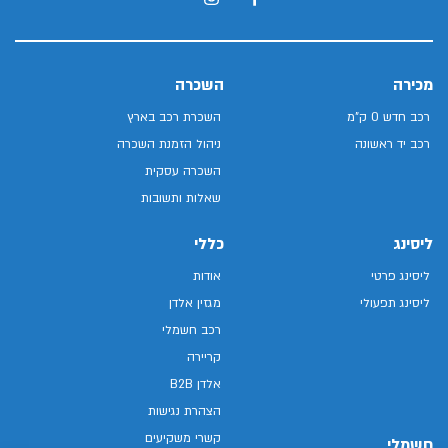
מכירה
השכרה
רכב חדש 0 ק"מ
השכרת רכב בארץ
רכב יד ראשונה
ניהול הזמנת השכרה
השכרה עסקית
שאלות ותשובות
ליסינג
כללי
ליסינג פרטי
אודות
ליסינג תפעולי
מגזין אלדן
רכב חשמלי
קריירה
אלדן B2B
הצהרת נגישות
קשרי משקיעים
חשמלי