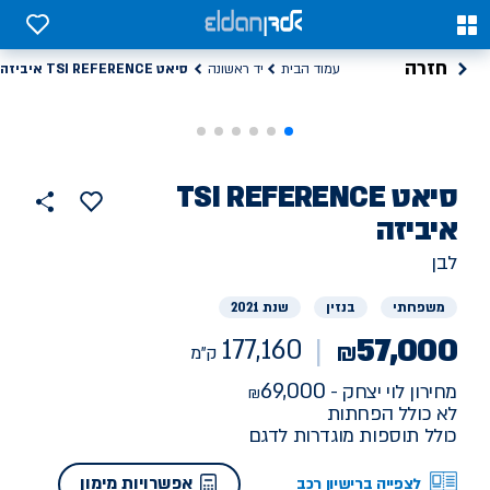
0
0
חזרה
סיאט TSI REFERENCE איביזה
עמוד הבית
יד ראשונה
רכב
סיאט
TSI REFERENCE
הוסף
כפתור
למועדפים
יד
איביזה
177160
שתף
ראשונה
ק"מ
לבן
משפחתי
בנזין
שנת 2021
57,000
177,160
₪
ק"מ
69,000
מחירון לוי יצחק -
לא כולל הפחתות
כולל תוספות מוגדרות לדגם
אפשרויות מימון
לצפייה ברישיון רכב