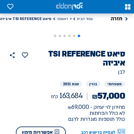
0
0
חזרה
סיאט TSI REFERENCE איביזה
עמוד הבית
יד ראשונה
רכב
סיאט
TSI REFERENCE
הוסף
כפתור
למועדפים
יד
איביזה
163684
שתף
ראשונה
ק"מ
לבן
משפחתי
בנזין
שנת 2021
57,000
163,684
₪
ק"מ
69,000
מחירון לוי יצחק -
לא כולל הפחתות
כולל תוספות מוגדרות לדגם
אפשרויות מימון
לצפייה ברישיון רכב