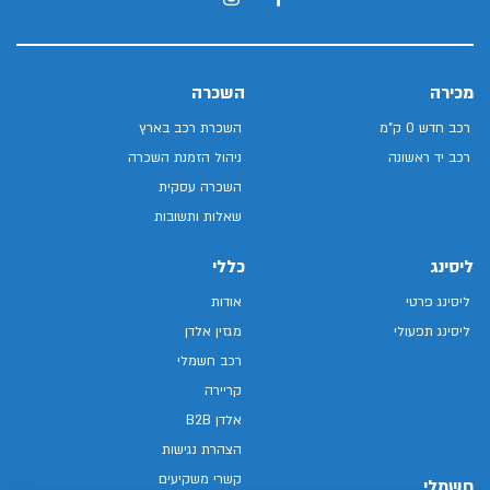
מכירה
השכרה
רכב חדש 0 ק"מ
השכרת רכב בארץ
רכב יד ראשונה
ניהול הזמנת השכרה
השכרה עסקית
שאלות ותשובות
ליסינג
כללי
ליסינג פרטי
אודות
ליסינג תפעולי
מגזין אלדן
רכב חשמלי
קריירה
אלדן B2B
הצהרת נגישות
קשרי משקיעים
חשמלי