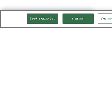
יות שלך
דחה הכול
קבל קובצי Cookie
המשך רכישה
אני רוצה להתייעץ
אנחנו זמינים בשבילך
3003*
eldan_service@eldan.co.il
ת
דברו איתנו בוואטסאפ
ר שווה
טופס יצירת קשר
כב