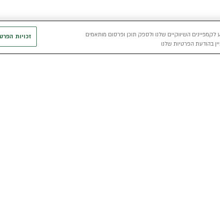
 לקמפיינים השיווקיים שלנו ולספק תוכן ופרסום מותאמים
זכויות הפרט
ין בהודעת הפרטיות שלנו
חשמלי
כללי
רכבים חשמליים באלדן
אודות
מפת האתר
י
רכב חשמלי
מגזין אלדן
מדיניות פרטיו
הכל על רכב חשמלי
קריירה
תנאי שימוש
מחשבון רכב חשמלי
אלדן B2B
דו"ח פומבי שכ
הצהרת נגישות
קוד אתי
קשרי משקיעים
תנאי השכרת ר