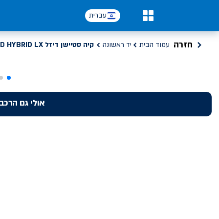
עברית
0
חזרה
עמוד הבית
יד ראשונה
קיה סטיישן דיזל MILD HYBRID LX סיד
אולי גם הרכב