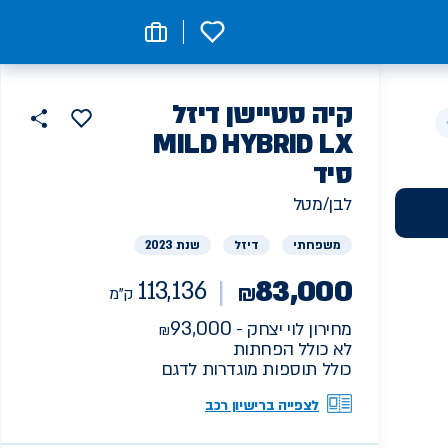
0
רכב
קיה
סטיישן דיזל
הוסף
כפתור
למועדפים
יד
MILD HYBRID LX
שתף
סיד
ראשונה
113136
ק"מ
לבן/מטל
משפחתי
דיזל
שנת 2023
83,000
113,136
₪
ק"מ
93,000
מחירון לוי יצחק -
לא כולל הפחתות
כולל תוספות מוגדרות לדגם
לצפייה ברישיון רכב