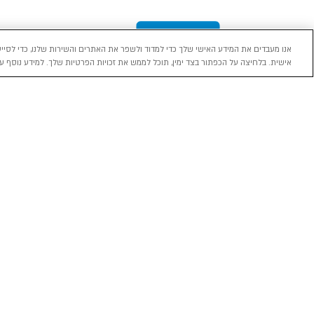
אנו מעבדים את המידע האישי שלך כדי למדוד ולשפר את האתרים והשירות שלנו, כדי לסייע
אישית. בלחיצה על הכפתור בצד ימין, תוכל לממש את זכויות הפרטיות שלך. למידע נוסף עי
מכירה
השכרה
ליסינג
רכב חדש 0 ק"מ
השכרת רכב בארץ
ליסינג פרטי
רכב יד ראשונה
ניהול הזמנת השכרה
ליסינג תפעול
השכרה עסקית
שאלות ותשובות