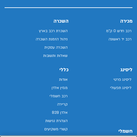
מכירה
השכרה
רכב חדש 0 ק"מ
השכרת רכב בארץ
רכב יד ראשונה
ניהול הזמנת השכרה
השכרה עסקית
שאלות ותשובות
ליסינג
כללי
ליסינג פרטי
אודות
ליסינג תפעולי
מגזין אלדן
רכב חשמלי
קריירה
אלדן B2B
הצהרת נגישות
קשרי משקיעים
חשמלי