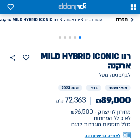
0
0
חזרה
רנו MILD HYBRID ICONIC ארקנה
עמוד הבית
יד ראשונה
רנו
רכב
MILD HYBRID ICONIC
הוסף
כפתור
למועדפים
יד
ארקנה
72363
שתף
ראשונה
ק"מ
לבן/פנינה מטל
פנאי ושטח
בנזין
שנת 2023
89,000
72,363
₪
ק"מ
96,500
מחירון לוי יצחק -
לא כולל הפחתות
כולל תוספות מוגדרות לדגם
לצפייה ברישיון רכב