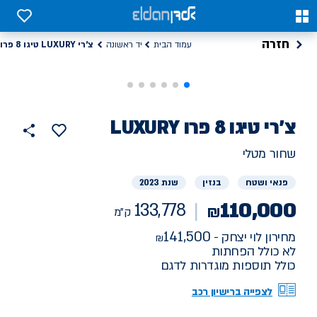
0
0
חזרה
צ'רי LUXURY טיגו 8 פרו
עמוד הבית
יד ראשונה
רכב
צ'רי
LUXURY טיגו 8 פרו
133778
הוסף
כפתור
למועדפים
יד
ק"מ
שתף
שחור מטלי
ראשונה
פנאי ושטח
בנזין
שנת 2023
110,000
133,778
₪
ק"מ
141,500
מחירון לוי יצחק -
לא כולל הפחתות
כולל תוספות מוגדרות לדגם
לצפייה ברישיון רכב