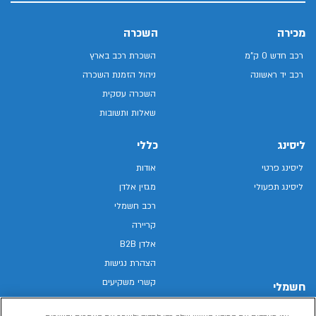
מכירה
השכרה
רכב חדש 0 ק"מ
השכרת רכב בארץ
רכב יד ראשונה
ניהול הזמנת השכרה
השכרה עסקית
שאלות ותשובות
ליסינג
כללי
ליסינג פרטי
אודות
ליסינג תפעולי
מגזין אלדן
רכב חשמלי
קריירה
אלדן B2B
הצהרת נגישות
קשרי משקיעים
חשמלי
מפת האתר
רכבים חשמליים באלדן