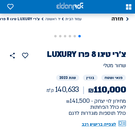
0
0
חזרה
צ'רי LUXURY טיגו 8 פרו
עמוד הבית
יד ראשונה
רכב
צ'רי
LUXURY טיגו 8 פרו
140633
הוסף
כפתור
למועדפים
יד
ק"מ
שתף
שחור מטלי
ראשונה
פנאי ושטח
בנזין
שנת 2023
110,000
140,633
₪
ק"מ
141,500
מחירון לוי יצחק -
לא כולל הפחתות
כולל תוספות מוגדרות לדגם
לצפייה ברישיון רכב