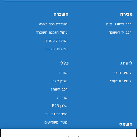
מכירה
השכרה
רכב חדש 0 ק"מ
השכרת רכב בארץ
רכב יד ראשונה
ניהול הזמנת השכרה
השכרה עסקית
שאלות ותשובות
ליסינג
כללי
ליסינג פרטי
אודות
ליסינג תפעולי
מגזין אלדן
רכב חשמלי
קריירה
אלדן B2B
הצהרת נגישות
קשרי משקיעים
חשמלי
מפת האתר
רכבים חשמליים באלדן