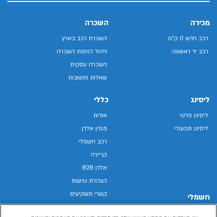
מכירה
השכרה
רכב חדש 0 ק"מ
השכרת רכב בארץ
רכב יד ראשונה
ניהול הזמנת השכרה
השכרה עסקית
שאלות ותשובות
ליסינג
כללי
ליסינג פרטי
אודות
ליסינג תפעולי
מגזין אלדן
רכב חשמלי
קריירה
אלדן B2B
הצהרת נגישות
קשרי משקיעים
חשמלי
מפת האתר
רכבים חשמליים באלדן