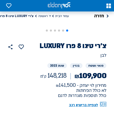
0
0
חזרה
צ'רי LUXURY טיגו 8 פרו
עמוד הבית
יד ראשונה
רכב
צ'רי
LUXURY טיגו 8 פרו
148218
הוסף
כפתור
למועדפים
יד
ק"מ
שתף
לבן
ראשונה
פנאי ושטח
בנזין
שנת 2023
109,900
148,218
₪
ק"מ
141,500
מחירון לוי יצחק -
לא כולל הפחתות
כולל תוספות מוגדרות לדגם
לצפייה ברישיון רכב