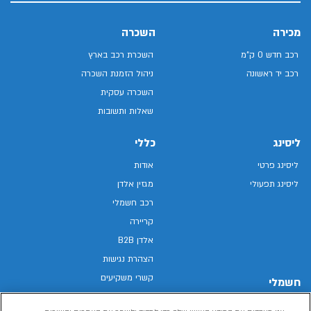
מכירה
השכרה
רכב חדש 0 ק"מ
השכרת רכב בארץ
רכב יד ראשונה
ניהול הזמנת השכרה
השכרה עסקית
שאלות ותשובות
ליסינג
כללי
ליסינג פרטי
אודות
ליסינג תפעולי
מגזין אלדן
רכב חשמלי
קריירה
אלדן B2B
הצהרת נגישות
קשרי משקיעים
חשמלי
מפת האתר
רכבים חשמליים באלדן