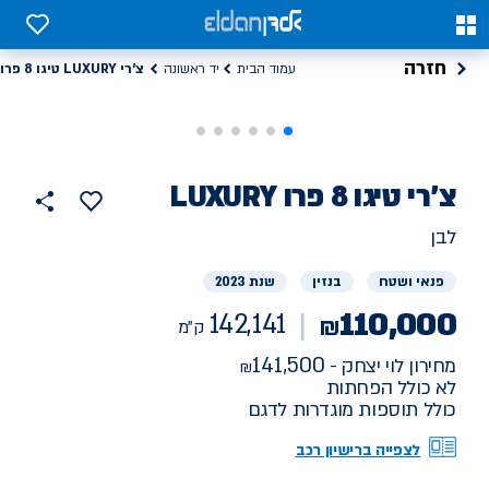
0
0
חזרה
צ'רי LUXURY טיגו 8 פרו
עמוד הבית
יד ראשונה
רכב
צ'רי
LUXURY טיגו 8 פרו
142141
הוסף
כפתור
למועדפים
יד
ק"מ
שתף
לבן
ראשונה
פנאי ושטח
בנזין
שנת 2023
110,000
142,141
₪
ק"מ
141,500
מחירון לוי יצחק -
לא כולל הפחתות
כולל תוספות מוגדרות לדגם
לצפייה ברישיון רכב