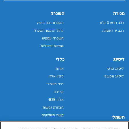
מכירה
השכרה
רכב חדש 0 ק"מ
השכרת רכב בארץ
רכב יד ראשונה
ניהול הזמנת השכרה
השכרה עסקית
שאלות ותשובות
ליסינג
כללי
ליסינג פרטי
אודות
ליסינג תפעולי
מגזין אלדן
רכב חשמלי
קריירה
אלדן B2B
הצהרת נגישות
קשרי משקיעים
חשמלי
מפת האתר
רכבים חשמליים באלדן