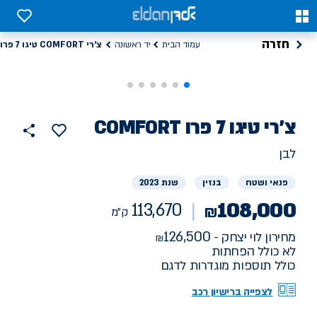
0
0
חזרה
צ'רי COMFORT טיגו 7 פרו
עמוד הבית
יד ראשונה
רכב
צ'רי
COMFORT טיגו 7 פרו
113670
הוסף
כפתור
למועדפים
יד
ק"מ
שתף
לבן
ראשונה
פנאי ושטח
בנזין
שנת 2023
108,000
113,670
₪
ק"מ
126,500
מחירון לוי יצחק -
לא כולל הפחתות
כולל תוספות מוגדרות לדגם
לצפייה ברישיון רכב