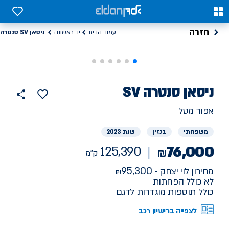
0
0
חזרה
ניסאן SV סנטרה
עמוד הבית
יד ראשונה
רכב
ניסאן
SV סנטרה
125390
הוסף
כפתור
למועדפים
יד
ק"מ
שתף
אפור מטל
ראשונה
משפחתי
בנזין
שנת 2023
76,000
125,390
₪
ק"מ
95,300
מחירון לוי יצחק -
לא כולל הפחתות
כולל תוספות מוגדרות לדגם
לצפייה ברישיון רכב