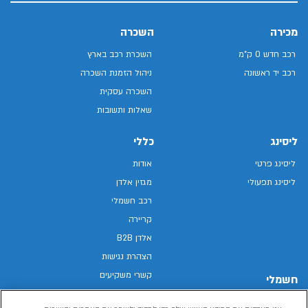
מכירה
השכרה
רכב חדש 0 ק"מ
השכרת רכב בארץ
רכב יד ראשונה
ניהול הזמנת השכרה
השכרה עסקית
שאלות ותשובות
ליסינג
כללי
ליסינג פרטי
אודות
ליסינג תפעולי
מגזין אלדן
רכב חשמלי
קריירה
אלדן B2B
הצהרת נגישות
קשרי משקיעים
חשמלי
מפת האתר
רכבים חשמליים באלדן