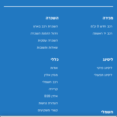
מכירה
השכרה
רכב חדש 0 ק"מ
השכרת רכב בארץ
רכב יד ראשונה
ניהול הזמנת השכרה
השכרה עסקית
שאלות ותשובות
ליסינג
כללי
ליסינג פרטי
אודות
ליסינג תפעולי
מגזין אלדן
רכב חשמלי
קריירה
אלדן B2B
הצהרת נגישות
קשרי משקיעים
חשמלי