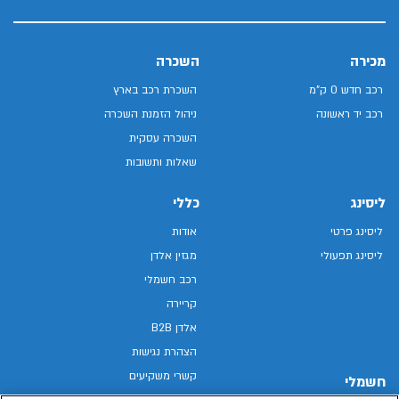
מכירה
השכרה
רכב חדש 0 ק"מ
השכרת רכב בארץ
רכב יד ראשונה
ניהול הזמנת השכרה
השכרה עסקית
שאלות ותשובות
ליסינג
כללי
ליסינג פרטי
אודות
ליסינג תפעולי
מגזין אלדן
רכב חשמלי
קריירה
אלדן B2B
הצהרת נגישות
קשרי משקיעים
חשמלי