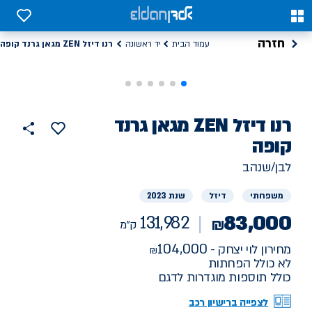
0
0
חזרה
רנו דיזל ZEN מגאן גרנד קופה
עמוד הבית
יד ראשונה
רנו
רכב
דיזל ZEN מגאן גרנד
הוסף
כפתור
למועדפים
יד
קופה
131982
שתף
ראשונה
ק"מ
לבן/שנהב
משפחתי
דיזל
שנת 2023
83,000
131,982
₪
ק"מ
104,000
מחירון לוי יצחק -
לא כולל הפחתות
כולל תוספות מוגדרות לדגם
לצפייה ברישיון רכב