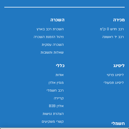
מכירה
השכרה
רכב חדש 0 ק"מ
השכרת רכב בארץ
רכב יד ראשונה
ניהול הזמנת השכרה
השכרה עסקית
שאלות ותשובות
ליסינג
כללי
ליסינג פרטי
אודות
ליסינג תפעולי
מגזין אלדן
רכב חשמלי
קריירה
אלדן B2B
הצהרת נגישות
קשרי משקיעים
חשמלי