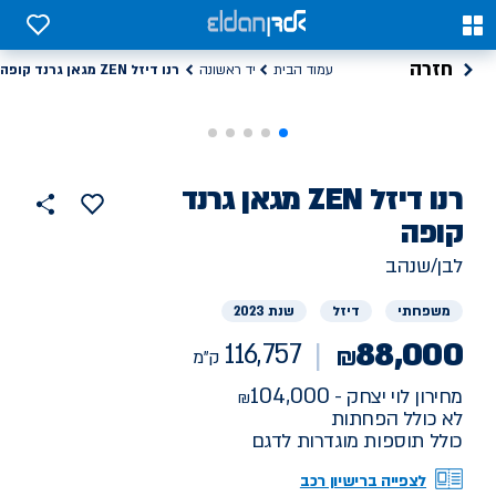
0
0
חזרה
רנו דיזל ZEN מגאן גרנד קופה
עמוד הבית
יד ראשונה
רנו
רכב
דיזל ZEN מגאן גרנד
הוסף
כפתור
למועדפים
יד
קופה
116757
שתף
ראשונה
ק"מ
לבן/שנהב
משפחתי
דיזל
שנת 2023
88,000
116,757
₪
ק"מ
104,000
מחירון לוי יצחק -
לא כולל הפחתות
כולל תוספות מוגדרות לדגם
לצפייה ברישיון רכב