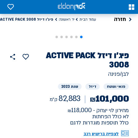
0
0
חזרה
פיג'ו דיזל ACTIVE PACK 3008
עמוד הבית
יד ראשונה
רכב
פיג'ו
דיזל ACTIVE PACK
הוסף
כפתור
למועדפים
יד
3008
82883
שתף
ראשונה
ק"מ
לבן/פנינה
פנאי ושטח
דיזל
שנת 2023
101,000
82,883
₪
ק"מ
118,000
מחירון לוי יצחק -
לא כולל הפחתות
כולל תוספות מוגדרות לדגם
לצפייה ברישיון רכב