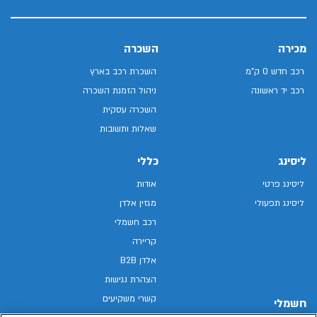
מכירה
השכרה
רכב חדש 0 ק"מ
השכרת רכב בארץ
רכב יד ראשונה
ניהול הזמנת השכרה
השכרה עסקית
שאלות ותשובות
ליסינג
כללי
ליסינג פרטי
אודות
ליסינג תפעולי
מגזין אלדן
רכב חשמלי
קריירה
אלדן B2B
הצהרת נגישות
קשרי משקיעים
חשמלי