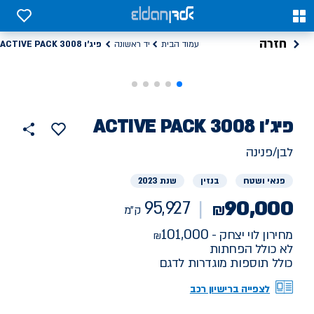
0
0
חזרה
פיג'ו ACTIVE PACK 3008
עמוד הבית
יד ראשונה
רכב
פיג'ו
ACTIVE PACK 3008
95927
הוסף
כפתור
למועדפים
יד
ק"מ
שתף
לבן/פנינה
ראשונה
פנאי ושטח
בנזין
שנת 2023
90,000
95,927
₪
ק"מ
101,000
מחירון לוי יצחק -
לא כולל הפחתות
כולל תוספות מוגדרות לדגם
לצפייה ברישיון רכב