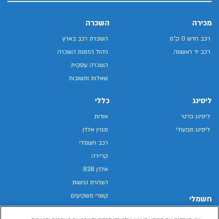
מכירה
השכרה
רכב חדש 0 ק"מ
השכרת רכב בארץ
רכב יד ראשונה
ניהול הזמנת השכרה
השכרה עסקית
שאלות ותשובות
ליסינג
כללי
ליסינג פרטי
אודות
ליסינג תפעולי
מגזין אלדן
רכב חשמלי
קריירה
אלדן B2B
הצהרת נגישות
קשרי משקיעים
חשמלי
מפת האתר
רכבים חשמליים באלדן