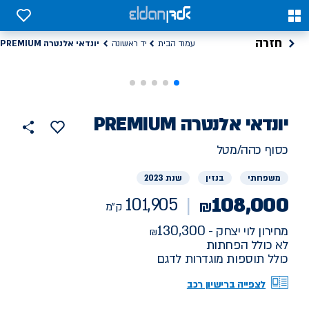
0
0
חזרה
יונדאי אלנטרה PREMIUM
עמוד הבית
יד ראשונה
רכב
יונדאי
אלנטרה PREMIUM
101905
הוסף
כפתור
למועדפים
יד
ק"מ
שתף
כסוף כהה/מטל
ראשונה
משפחתי
בנזין
שנת 2023
108,000
101,905
₪
ק"מ
130,300
מחירון לוי יצחק -
לא כולל הפחתות
כולל תוספות מוגדרות לדגם
לצפייה ברישיון רכב