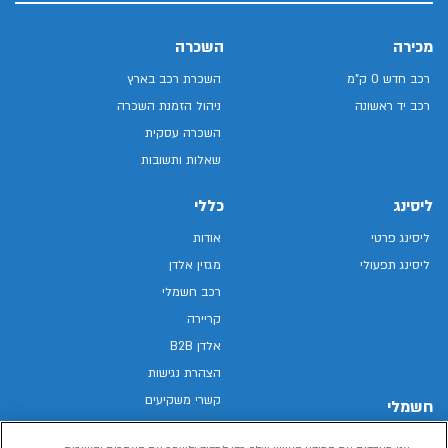
מכירה
השכרה
רכב חדש 0 ק"מ
השכרת רכב בארץ
רכב יד ראשונה
ניהול הזמנת השכרה
השכרה עסקית
שאלות ותשובות
ליסינג
כללי
ליסינג פרטי
אודות
ליסינג תפעולי
מגזין אלדן
רכב חשמלי
קריירה
אלדן B2B
הצהרת נגישות
קשרי משקיעים
חשמלי
מפת האתר
רכבים חשמליים באלדן