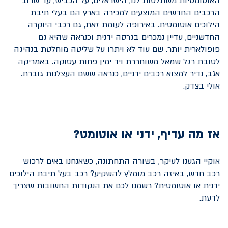
האוטומטיות משתלטות לנו, הישראלים, על הכביש, עד שרוב
הרכבים החדשים המוצעים למכירה בארץ הם בעלי תיבת
הילוכים אוטומטית. באירופה לעומת זאת, גם רכבי היוקרה
החדשניים, עדיין נמכרים בגרסה ידנית וכנראה שהיא גם
פופולארית יותר. שם עוד לא ויתרו על שליטה מוחלטת בנהיגה
לטובת רגל שמאל משוחררת ויד ימין פחות עסוקה. באמריקה
אגב, נדיר למצוא רכבים ידניים, כנראה ששם העצלנות גוברת.
אולי בצדק.
אז מה עדיף, ידני או אוטומט?
אוקיי הגענו לעיקר, בשורה התחתונה, כשאנחנו באים לרכוש
רכב חדש
, באיזה רכב מומלץ להשקיע? רכב בעל תיבת הילוכים
ידנית או אוטומטית? רשמנו לכם את הנקודות החשובות שצריך
לדעת.