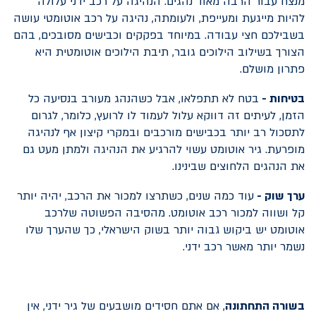
מנצח עבור הרבה מאוד נהגים. הנהיגה על רכב ידני עלולה
להיות מייגעת ומעייפת, ולעומתה, נהיגה על רכב אוטומטי עושה
בשבילכם חצי עבודה. במיוחד בפקקים וכבישים מסובכים, בהם
הצורך בשילוב הילוכים גובר, תיבת הילוכים אוטומטית היא
פתרון מושלם.
בטיחות -
בטח לא תתפלאו, אבל כשהנהג מעורב בנסיעה כל
הזמן, לעיתים זה דווקא עלול לעמוד לו לרועץ, כלומר, לגרום
לתסכול רב יותר בכבישים מורכבים ובמקרי קיצון אף לנהיגה
מופרעת. גיר אוטומט עשוי להרגיע את הנהיגה ולמתן מעט גם
את הנהגים הלחוצים שבינינו.
ערך שוק -
עוד כמה שנים, כשתרצו למכור את הרכב, יהיה יותר
קל ושווה למכור רכב אוטומט. מהסיבה הפשוטה שלרכב
אוטומט יש ביקוש גבוה יותר בשוק הישראלי, כך שהערך שלו
נשמר יותר מאשר רכב ידני.
בשורה התחתונה
, אם אתם חסידים מושבעים של גיר ידני, אין