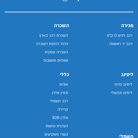
מכירה
השכרה
רכב חדש 0 ק"מ
השכרת רכב בארץ
רכב יד ראשונה
ניהול הזמנת השכרה
השכרה עסקית
שאלות ותשובות
ליסינג
כללי
ליסינג פרטי
אודות
ליסינג תפעולי
מגזין אלדן
רכב חשמלי
קריירה
אלדן B2B
הצהרת נגישות
קשרי משקיעים
חשמלי