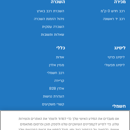
מכירה
השכרה
רכב חדש 0 ק"מ
השכרת רכב בארץ
רכב יד ראשונה
ניהול הזמנת השכרה
השכרה עסקית
שאלות ותשובות
ליסינג
כללי
ליסינג פרטי
אודות
ליסינג תפעולי
מגזין אלדן
רכב חשמלי
קריירה
אלדן B2B
הצהרת נגישות
קשרי משקיעים
חשמלי
מפת האתר
רכבים חשמליים באלדן
אנו מעבדים את המידע האישי שלך כדי למדוד ולשפר את האתרים והשירות
מדיניות פרטיות
רכב חשמלי
שלנו, כדי לסייע לקמפיינים השיווקיים שלנו ולספק תוכן ופרסום מותאמים
תנאי שימוש
אישית. בלחיצה על הכפתור בצד ימין, תוכל לממש את זכויות הפרטיות שלך.