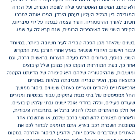
ולא סתם. המיקום האסטרטגי שלה לשפת הכנרת, ועל הגדה
המובילה בין הגליל העליון לעמק הירדן, הפכו אותה למרכז
חשוב לאורך ההיסטוריה. העיר עצמה נבנתה על ידי טיבריוס,
הקיסר השני של האימפריה הרומית, שגם קרא לה על שמו.
בשנים שלאחר מכן הפכה טבריה לעיר חשובה ביותר, במיוחד
עבור היישוב היהודי שנשאר בארץ אחרי חורבן בית המקדש
השני. בנוסף, באזורים הללו פעלה הנצרות בראשית דרכה, וגם
אחר כך. בעת המודרנית הוקמו כאן כמובן שלל קיבוצים
ומושבות, שההיסטוריה שלהם היא סיפורה של מדינתנו הקטנה.
כתוצאה מכך, העיר טבריה וסביבתה מלאות באתרים
ארכיאולוגיים (יהודים ונוצריים כאחד) ששווים ביקור ממושך.
החל מפסיפסים של בתי כנסת עתיקים, עבור בכנסיות ומנזרים
שעודם פעילים, וכלה בחדרי אוכל ישנים ובתי עלמין קיבוציים.
אל חלק מהאתרים תוכלו להגיע ברגל או בתחבורה ציבורית,
ולאחרים תצטרכו להשתמש ברכב שלכם, או שתשכרו אחד
מסוכנות השכרת רכב בארץ. אתם מוזמנים לבחור לכם את
האתרים שמדברים אליכם יותר, ולהגיע לביקור והדרכה במקום