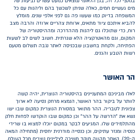
בנוסף לכל זה, בגן הלאומי נמצאים כמעט עשרים נביעות של
מים געשיים חמים, כאלה שניתן לשכשך בהם וליהנות עם כל
המשפחה בדיוק כמו שעשו פה גם לפני אלפי שנים. מומלץ
להביא איתכם ציוד מתאים, ארוחת צהריים ארוזה והרבה מצב
רוח, כדי שתוכלו גם ליהנות מההדרכה ומההיסטוריה של
המקום, וגם מהאטרקציה הלא שגרתית. חשוב לשים לב לשעות
הפתיחה, ולקחת בחשבון שבכניסה לאתר נגבה תשלום מטעם
רשות הטבע והגנים.
הר האושר
לאלו מביניכם המתעניינים בהיסטוריה הנוצרית, יהיה קשה
לוותר על ביקור בהר האושר, הנמצא מרחק נסיעה לא ארוך
צפונית לטבריה. ההר מתואר במסורת הנוצרית כמקום שבו ישו
נשא את "הדרשה על ההר" וכן כמקום שבו הוקדשו לפחות חלק
מהתלמידים שלו. המגיעים לבקר במקום יוכלו למצוא בו שרידי
כנסיה ומנזר עתיקים, וכן כנסייה מודרנית יחסית (מתחילה המאה
ה-20). האתר מהווה מוקד משיכה לצליינים נוצרים מכל העולם.