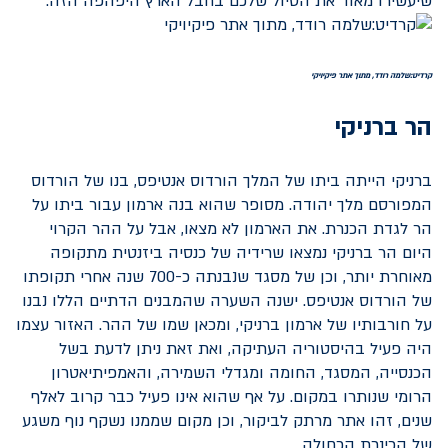
שיעשירו מאוד את הטיול שלכם בחבל הארץ היפהפה הזה.
קרדיט:שלמה רודד, מתוך אתר פיקיויקי
הר ברניקי
ברניקי הייתה ביתו של המלך הורדוס אנטיפס, בנו של הורדוס
המפורסם מלך יהודה. מסופר שהוא בנה ארמון עבור ביתו על
הר לגדת הכנרת. את הארמון לא מצאו, אבל על ההר הקרוי
היום הר ברניקי נמצאו שרידיה של כנסיה ביזנטית מתקופה
מאוחרת יותר, וכן של מסגד שנבנתה כ-700 שנה אחרי תקופתו
של הורדוס אנטיפס. ישנה השערה שהמבנים הדתיים הללו נבנו
על חורבותיו של ארמון ברניקי, ומכאן שמו של ההר. האזור עצמו
היה פעיל בהיסטוריה העתיקה, ואת זאת ניתן לדעת בשל
הכנסייה, המסגד, החומה ומגדלי השמירה, והאמפיתיאטרון
הרומי שנותרו במקום. על אף שהוא אינו פעיל כבר קרוב לאלף
שנים, זהו אתר מרתק לביקור, וכן מקום שממנו נשקף נוף משגע
של הכינרת הכחולה.