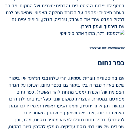
בנוסף לחשיבות ההיסטורית והדתית-נוצרית של המקום, מדובר
באתר תצפית יפהפה על הכנרת מחלקה הצפוני, שמאפשר לכם
לכלול במבט אחד את הארבל, טבריה, הגולן, ובימים יפים גם
את הירמוך ועמק הירדן.
קרדיט:זלמנסון זלר, מתוך אתר פיקיויקי
כפר נחום
אם בהיסטוריה נוצרית עסקינן, הרי שלחובבי הז'אנר אין ביקור
שלם באזור טבריה בלי ביקור גם בכפר נחום, השוכן על הגדה
הצפונית של הכנרת (ממש מתחת להר האושר). כפר נחום
מפורסם במסורת הנוצרית כמקום שבו פעל ישו בתחילת דרכו
ובמשך זמן ארוך יחסית, וממנו הגיעו ראשית תלמידיו (כדוגמת
האחים בר יונה, אנדריאס ושמעון – שהפך מאוחר יותר
לפטרוס). בכפר נחום תוכלו למצוא מספר כנסיות, מנזר, וכן
שרידים של שני בתי כנסת עתיקים. מומלץ להזמין סיור במקום,