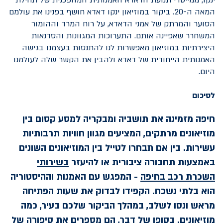
המאה ה-20. ביקור במוזיאון ינקו דאדא חושף בפנינו את עולמם
הסוער והמרתק של אמני הדאדא, על רוח המרד וההומור
המשחרר שאפיינה אותם. התערוכות המגוונות והסדנאות
היצירתיות במוזיאון מאפשרות לנו להתנסות בעצמנו בגישה
האמנותית הייחודית של דאדא ולהבין את הקשר שלה לעולמנו
היום.
לסיכום
חיפה מזמינה את תושביה ומבקריה למסע קסום בין
מוזיאונים מרתקים, המציעים מגוון חוויות תרבותיות
עשירות. בין אם תבחרו לטייל בין המוזיאונים השונים
באמצעות תחבורה ציבורית או להיעזר
בשירותי
השכרת רכב בחיפה
- המפגש עם האמנות וההיסטוריה
הוא בלתי נשכח. הקפידו לבדוק את שעות הפתיחה
מראש ונסו לשלב, במהלך הביקור שלכם בעיר, כמה
מוזיאונים. בסופו של דבר, הם מספרים את סיפורה של