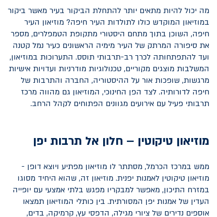
מה יכול להיות מתאים יותר להתחלת הביקור בעיר מאשר ביקור
במוזיאון המוקדש כולו לתולדות העיר חיפה? מוזיאון העיר
חיפה, השוכן בתוך מתחם היסטורי מתקופת הטמפלרים, מספר
את סיפורה המרתק של העיר מימיה הראשונים כעיר נמל קטנה
ועד להתפתחותה לכרך רב-תרבותי תוסס. התערוכות במוזיאון,
המשלבות מוצגים מקוריים, טכנולוגיות מודרניות ועדויות אישיות
מרגשות, שופכות אור על ההיסטוריה, החברה והתרבות של
חיפה לדורותיה. לצד הפן החינוכי, המוזיאון גם מהווה מרכז
תרבותי פעיל עם אירועים מגוונים הפתוחים לקהל הרחב.
מוזיאון טיקוטין – חלון אל תרבות יפן
ממש במרכז הכרמל, מסתתר לו מוזיאון מפתיע ויוצא דופן -
מוזיאון טיקוטין לאמנות יפנית. מוזיאון זה, שהוא היחיד מסוגו
במזרח התיכון, מאפשר למבקריו מפגש בלתי אמצעי עם יופייה
העדין של אמנות יפן המסורתית. בין כותלי המוזיאון תמצאו
אוספים נדירים של ציורי מגילה, הדפסי עץ, קרמיקה, בדים,