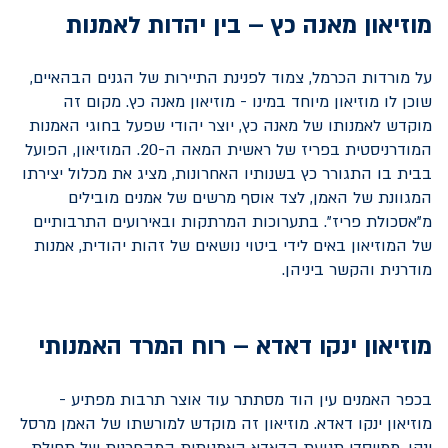
מוזיאון מאנה כץ – בין יהדות לאמנות
על מורדות הכרמל, צמוד לפנינת התיירות של הגנים הבהאיים,
שוכן לו מוזיאון מיוחד במינו - מוזיאון מאנה כץ. מקום זה
מוקדש לאמנותו של מאנה כץ, יוצר יהודי שפעל בחוגי האמנות
המודרניסטית בפריז של ראשית המאה ה-20. המוזיאון, הפועל
בבית בו התגורר כץ בשנותיו האחרונות, מציג את מכלול יצירתו
המגוונת של האמן, לצד אוסף מרשים של אמנים מובילים
מ"אסכולת פריז". בתערוכות המרתקות ובאירועים התרבותיים
של המוזיאון באים לידי ביטוי נושאים של זהות יהודית, אמנות
מודרנית והקשר ביניהן.
מוזיאון ינקו דאדא – רוח המרד האמנותי
בכפר האמנים עין הוד מסתתר עוד אוצר תרבות מפתיע -
מוזיאון ינקו דאדא. מוזיאון זה מוקדש למורשתו של האמן מרסל
ינקו, ממייסדי תנועת הדאדא האמנותית המהפכנית של תחילת