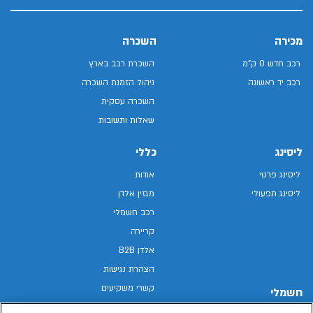
מכירה
השכרה
רכב חדש 0 ק"מ
השכרת רכב בארץ
רכב יד ראשונה
ניהול הזמנת השכרה
השכרה עסקית
שאלות ותשובות
ליסינג
כללי
ליסינג פרטי
אודות
ליסינג תפעולי
מגזין אלדן
רכב חשמלי
קריירה
אלדן B2B
הצהרת נגישות
קשרי משקיעים
חשמלי
מפת האתר