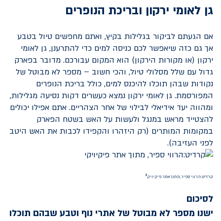
גן לאומי ירקון ובריכת הנופרים
אם הגעתם לביקור בגלילות בקיץ, ואתם מחפשים טיול בטבע
אך גם כזה שיאפשר לכם כניסה למים כדי להתרענן, גן לאומי
ירקון (או מקורות הירקון) הוא המקום עבורכם. מדובר בפארק
גדול עם שלל מסלולי טיול, והכי חשוב – מספר לא מבוטל של
נקודות שבהן תוכלו להיכנס למים, כולל בריכת הנופרים
המפורסמת. גן לאומי ירקון נמצא כעשרים דקות נסיעה מגלילות,
ומהווה יעד אידיאלי לבילוי של אחר הצהריים. אתם אפילו יכולים
להצטייד מראש במנגל ולעשות על האש בשטח הפארק
במקומות המותרים (רק היזהרו והקפידו לכבות את האש היטב
לפני העזיבה).
י
קרדיט:הרווי ספיר, מתוך אתר פיקיויק
לסיכום
ישנו מספר לא מבוטל של אתרי נוף וטבע שבהם תוכלו