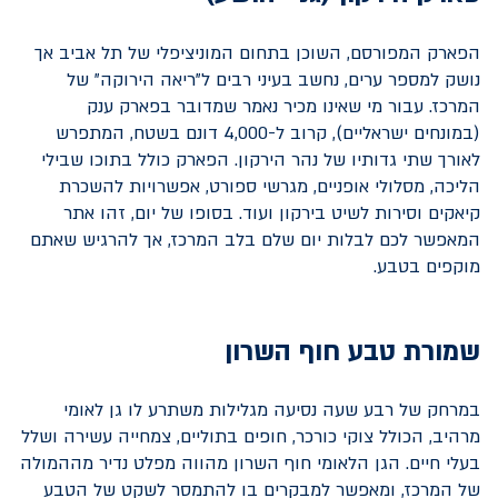
הפארק המפורסם, השוכן בתחום המוניציפלי של תל אביב אך
נושק למספר ערים, נחשב בעיני רבים ל"ריאה הירוקה" של
המרכז. עבור מי שאינו מכיר נאמר שמדובר בפארק ענק
(במונחים ישראליים), קרוב ל-4,000 דונם בשטח, המתפרש
לאורך שתי גדותיו של נהר הירקון. הפארק כולל בתוכו שבילי
הליכה, מסלולי אופניים, מגרשי ספורט, אפשרויות להשכרת
קיאקים וסירות לשיט בירקון ועוד. בסופו של יום, זהו אתר
המאפשר לכם לבלות יום שלם בלב המרכז, אך להרגיש שאתם
מוקפים בטבע.
שמורת טבע חוף השרון
במרחק של רבע שעה נסיעה מגלילות משתרע לו גן לאומי
מרהיב, הכולל צוקי כורכר, חופים בתוליים, צמחייה עשירה ושלל
בעלי חיים. הגן הלאומי חוף השרון מהווה מפלט נדיר מההמולה
של המרכז, ומאפשר למבקרים בו להתמסר לשקט של הטבע