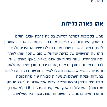
השקיעה.
אקו פארק גלילות
ממש בסמיכות למחלף גלילות, צפונית לרמת אביב, הוקם
הפארק האקולוגי של גלילות. מדובר בשיקום של אזור שהושפע
לרעה במשך עשרות שנים מקרבתו לכבישים המהירים ולצירי
התנועה הראשיים של מדינת ישראל, שיקום שהפך אותו לאתר
יפה שבהחלט שווה ביקור אם אתם באזור. באקו פארק שווה
לבקר במיוחד בחורף ובאביב, אז בריכת החורף שלו מתמלאת
והפריחה בשיאה. במקום תוכלו לטייל בחורשת דרזנר, וכן לבקר
במערות אפקה העתיקות, מערות קבורה עוד מהתקופה
הביזנטית שבהן נמצאו שלל אוצרות ארכיאולוגיים (כולל מטמון
מטבעות). המסלול בפארק הוא קצר ומעגלי, כ-1.5 ק"מ אורכו,
והוא מתאים בתור בילוי משפחתי קצר, וגשר בין פעילויות.