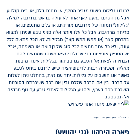
לרובנו גלילות פשוט מזכיר מחלף, או תחנת דלק, או בית קולנוע.
אבל מן הסתם כמעט לאף אחד לא עולה בראש בתגובה למילה
"גלילות" תמונה של מרחבים מוריקים, או גלים מתנפצים, או
פריחה מרהיבה. אבל כל אלו ויותר אלה פניני טבע שניתן למצוא
במרחק קצר (או ממש ממש קצר) מגלילות. לא הכל מתאים לכל
עונה, ולא כל אתר מתאים לכל סוג של קבוצה או משפחה, אבל
יש מספיק אופציות כדי שכולם ימצאו משהו שמתאים להם.
הבחירה לצאת אל הטבע גם בביקור בגלילות איננה מובנת
מאליה, וקשורה רבות לדיסוציאציה שיש לרובנו ביחס לטבע
כאשר אנו חושבים על גלילות. יחד עם זאת, בהחלט ניתן לעלות
על הרכב, בין אם הרכב שלכם ובין אם רכב ששכרתם בסוכנות
השכרת רכב בארץ, ולהגיע מגלילות לאתרי טבע עם נוף מרהיב.
אל תפספסו.
קרדיט:ליזי שאנן, מתוך אתר פיקיויקי
פארק הירקון (גני יהושע)