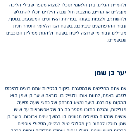
ולהמיית הגלים. בגן הלאומי תוכלו למצוא מספר שבילי הליכה
מעגליים או קוויים, מחצבת חול שבה הילדים יוכלו להתגלש
ולהשתגע, ולצפות בעונה בפריחת האירוסים המשגעת. בנוסף,
עבור ההרפתקנים שביניכם, בשטח הגן הלאומי הוסדר חניון
מטיילים עבור מי שרוצה לישון בשטח, וליהנות ממיליון הכוכבים
שבשמיים.
יער בן שמן
אם אתם מחליטים שבמסגרת ביקור בגלילות אתם רוצים להיכנס
לטבע באמת, לחוות אותו ולטייל בו, כנראה שיער בן שמן הוא
המקום עבורכם. היער נמצא במרחק של כחצי שעה נסיעה
מגלילות, ומגלם בתוכו מספר כה רב של אפשרויות עד שיש
אנשים שנהנים מטיולים מגוונים בו במשך שנים ארוכות. ביער בן
שמן תוכלו לבחור בין מסלולי טיול רגליים, מסלולי אופניים
ברמות קושי שונות, טיולי ג'יפים ואפילו מסלולים נופיים ברכב