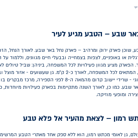
יקי
אר שבע – הטבע מגיע לעיר
רגלית או באופניים, לצפות בצמחייה ובבעלי חיים מגוונים, וללמוד על 
.
הפארק מציע מגוון פעילויות לכל המשפחה, ביניהן
:
שביל טיולים לא
המתאים לכל המשפחה, לאורך כ-2 ק"מ
.
גן שעשועים - אזור מוצל ו
לילדים, גן ארכיאולוגי - שרידי יישוב קדום מהמאה ה-8 לפני הספירה
אר שבע
.
כמו כן, לאורך השנה מתקיימות בפארק פעילויות מיוחדות, כמ
צירה ומופעי מוזיקה
.
תש רמון – לצאת מהעיר אל פלא טבע
ם, גן לאומי מכתש רמון, הוא ללא ספק אחד מאתרי הטבע המרשימים