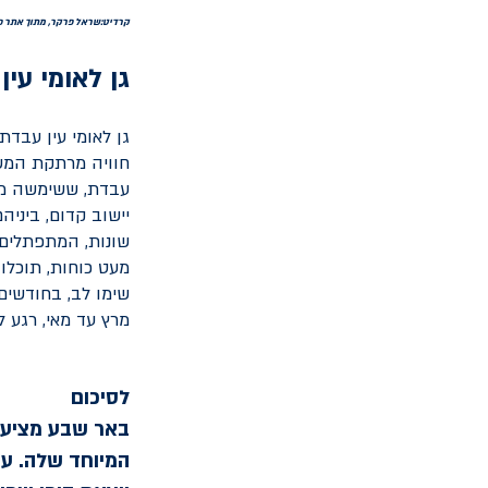
קרדיט:שראל פרקר, מתוך אתר פי
גן לאומי עי
חוויה מרתקת המשל
עבדת, ששימשה מקו
יישוב קדום, ביניה
שונות, המתפתלים 
מעט כוחות, תוכלו
שימו לב, בחודשים
מרץ עד מאי, רגע ל
לסיכום
באר שבע מציעה 
המיוחד שלה. ע