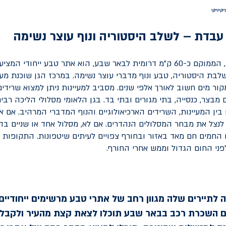
קיויקי
ן עבדת – לשלב היסטוריה ונוף עוצר נשימה
גן לאומי עין עבדת, הממוקם כ-60 ק"מ דרומית לבאר שבע, הוא אתר טבע ייחודי
בת היסטוריה, טבע ונוף מדברי עוצר נשימה. במרכז הגן שוכנת מער
ר מים חשוב לאורך אלפי שנים. מסביב למעיינות ניתן למצוא שרידי
ם מבצר, כנסייה, בתי מגורים ובתי בד. בגן הלאומי מסלולי הליכה רבי
בין המעיינות, השרידים הארכיאולוגיים והנוף המדברי המרהיב. אם א
 לנצל את מבחר המסלולים הנהדרים. אם לא, מסלול אחד או שניים בה
 החמים חם מאד באזור ובחורף צפויים לעיתים שיטפונות. התקופות 
פני החום הגדול וממש אחרי החורף.
לתיירים שלה מגוון רחב של אתרי טבע מרשימים ייחודיים
ם השכרת רכב בבאר שבע תוכלו לצאת קצת מהעיר ולקבל 