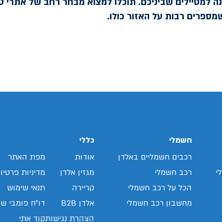
נה למטיילים שביניכם. תוכלו למצוא מבחר רחב של אתרי ט
שמספרים רבות על האזור כולו.
חשמלי
כללי
רכבים חשמליים באלדן
אודות
מפת האתר
י
רכב חשמלי
מגזין אלדן
מדיניות פרטיו
הכל על רכב חשמלי
קריירה
תנאי שימוש
מחשבון רכב חשמלי
אלדן B2B
דו"ח פומבי שכ
הצהרת נגישות
קוד אתי