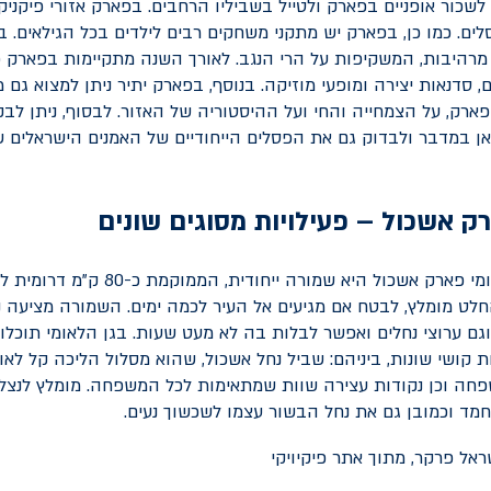
לשכור אופניים בפארק ולטייל בשביליו הרחבים. בפארק אזורי פיקניק 
ים. כמו כן, בפארק יש מתקני משחקים רבים לילדים בכל הגילאים. ב
מרהיבות, המשקיפות על הרי הנגב. לאורך השנה מתקיימות בפארק פע
ם, סדנאות יצירה ומופעי מוזיקה. בנוסף, בפארק יתיר ניתן למצוא גם 
פארק, על הצמחייה והחי ועל ההיסטוריה של האזור. לבסוף, ניתן לב
צאן במדבר ולבדוק גם את הפסלים הייחודיים של האמנים הישראלים 
רק אשכול – פעילויות מסוגים שונים
שמורת טבע גן לאומי פארק אשכול היא שמורה ייחוד
לט מומלץ, לבטח אם מגיעים אל העיר לכמה ימים. השמורה מציעה נ
גם ערוצי נחלים ואפשר לבלות בה לא מעט שעות. בגן הלאומי תוכלו 
חה וכן נקודות עצירה שוות שמתאימות לכל המשפחה. מומלץ לנצל
נחמד וכמובן גם את נחל הבשור עצמו לשכשוך נעים.