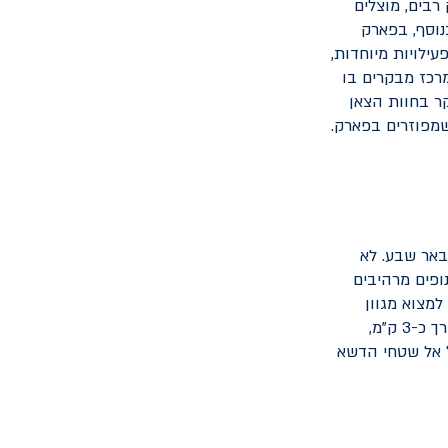
רבים, מוצלים
נוסף, בפארק
ילויות מיוחדות,
מרכז מבקרים בו
קר בחוות הצאן
שמפוזרים בפארק.
ית, הממוקמת כ-80 ק"מ דרומית לבאר שבע. לא
ופים מרהיבים
למצוא מגוון
מסלולי טיול בדרגות קושי שונות, ביניהם: שביל נחל אשכול, שהוא מסלול הליכה קל לאורך כ-3 ק"מ,
 אל שטחי הדשא