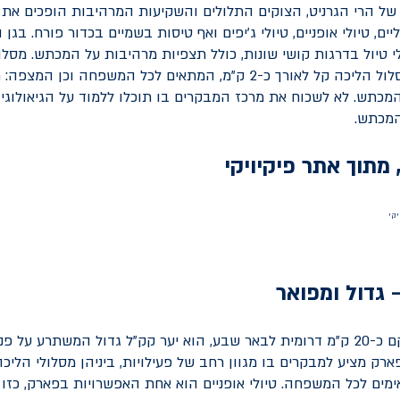
של הרי הגרניט, הצוקים התלולים והשקיעות המרהיבות הופכים א
ים, טיולי אופניים, טיולי ג'יפים ואף טיסות בשמיים בכדור פורח. בגן 
י טיול בדרגות קושי שונות, כולל תצפיות מרהיבות על המכתש. מסלו
שביל הר אבנון: מסלול הליכה קל לאורך כ-2 ק"מ, המתאים לכל המשפחה ו
מכתש. לא לשכוח את מרכז המבקרים בו תוכלו ללמוד על הגיאולוגי
המכתש.
יקי
 גדול ומפואר
פארק יתיר, הממוקם כ-20 ק"מ דרומית לבאר שבע, הוא יער קק"ל גדול המשתרע על
דונם. הפארק מציע למבקרים בו מגוון רחב של פעילויות, ביניהן מסלולי הלי
ימים לכל המשפחה. טיולי אופניים הוא אחת האפשרויות בפארק, כזו