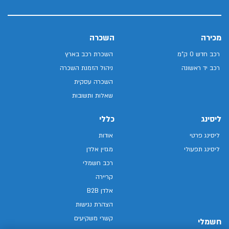
מכירה
השכרה
רכב חדש 0 ק"מ
השכרת רכב בארץ
רכב יד ראשונה
ניהול הזמנת השכרה
השכרה עסקית
שאלות ותשובות
ליסינג
כללי
ליסינג פרטי
אודות
ליסינג תפעולי
מגזין אלדן
רכב חשמלי
קריירה
אלדן B2B
הצהרת נגישות
קשרי משקיעים
חשמלי