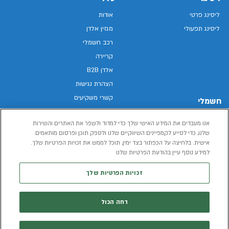
ליסינג פרטי
אודות
ליסינג תפעולי
מגזין אלדן
רכב חשמלי
קריירה
אלדן B2B
הצהרת נגישות
קשרי משקיעים
חשמלי
מפת האתר
רכבים חשמליים באלדן
אנו מעבדים את המידע האישי שלך כדי למדוד ולשפר את האתרים והשירות
מדיניות פרטיות
רכב חשמלי
שלנו, כדי לסייע לקמפיינים השיווקיים שלנו ולספק תוכן ופרסום מותאמים
תנאי שימוש
אישית. בלחיצה על הכפתור בצד ימין, תוכל לממש את זכויות הפרטיות שלך.
הכל על רכב חשמלי
למידע נוסף עיין בהודעת הפרטיות שלנו
דו"ח פומבי שכר שווה
מחשבון רכב חשמלי
קוד אתי
זכויות הפרטיות שלך
תנאי השכרת רכב
המידע שיימסר על ידך במהלך השימוש באתר יישמר וישמש את אלדן, או צד שלישי,
דחה הכול
לצורך אספקת הרכבים או שירותים שונים.
למדיניות הפרטיות