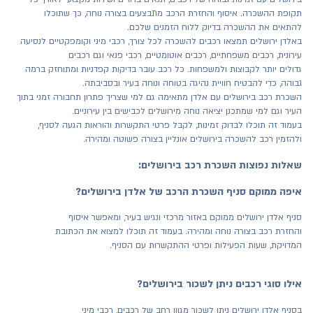
תקופת ההשכרה. איסוף והחזרת הרכב מתבצעים בצורה נוחה, כך שתוכלו
להתאים את ההשכרה בדיוק ללוח הזמנים שלכם.
באלדן ירושלים תמצאו רכבים להשכרה לכל צורך, רכבי מיני וקומפקטיים לנסיעה
עירונית, רכבים משפחתיים, רכבים אוטומטיים, רכבי פנאי וגם רכבים
גדולים יותר לקבוצות ולמשפחות. כל רכב עובר בדיקות קפדניות ומתוחזק ברמה
גבוהה, כדי להבטיח חוויית נהיגה בטוחה ונוחה בעיר ובסביבתה.
השכרת רכב בירושלים עם אלדן מתאימה גם למי שצריך פתרון תחבורה זמני בתוך
העיר וגם למי שמתכנן יציאה נוחה מירושלים לכבישים בין עירוניים.
בעמוד זה תוכלו לבדוק זמינות, לקבל פרטי התקשרות והוראות הגעה לסניף,
ולהזמין רכב להשכרה בירושלים אונליין בצורה פשוטה ומהירה.
שאלות נפוצות השכרת רכב בירושלים:
איפה ממוקם סניף השכרת הרכב של אלדן בירושלים?
סניף אלדן ירושלים ממוקם באזור מרכזי ונגיש בעיר, ומאפשר איסוף
והחזרת רכב בצורה נוחה ומהירה. בעמוד זה תוכלו למצוא את הכתובת
המדויקת, שעות הפעילות ופרטי ההתקשרות עם הסניף.
אילו סוגי רכבים ניתן לשכור בירושלים?
בסניף אלדן ירושלים ניתן לשכור מגוון רחב של רכבים, רכבי מיני