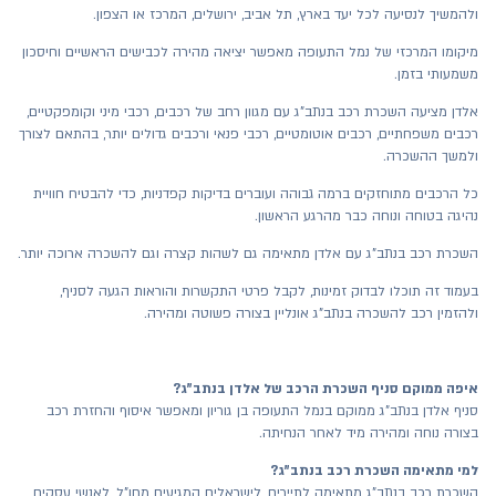
ולהמשיך לנסיעה לכל יעד בארץ, תל אביב, ירושלים, המרכז או הצפון.
מיקומו המרכזי של נמל התעופה מאפשר יציאה מהירה לכבישים הראשיים וחיסכון
משמעותי בזמן.
אלדן מציעה השכרת רכב בנתב"ג עם מגוון רחב של רכבים, רכבי מיני וקומפקטיים,
רכבים משפחתיים, רכבים אוטומטיים, רכבי פנאי ורכבים גדולים יותר, בהתאם לצורך
ולמשך ההשכרה.
כל הרכבים מתוחזקים ברמה גבוהה ועוברים בדיקות קפדניות, כדי להבטיח חוויית
נהיגה בטוחה ונוחה כבר מהרגע הראשון.
השכרת רכב בנתב"ג עם אלדן מתאימה גם לשהות קצרה וגם להשכרה ארוכה יותר.
בעמוד זה תוכלו לבדוק זמינות, לקבל פרטי התקשרות והוראות הגעה לסניף,
ולהזמין רכב להשכרה בנתב"ג אונליין בצורה פשוטה ומהירה.
איפה ממוקם סניף השכרת הרכב של אלדן בנתב"ג?
סניף אלדן בנתב"ג ממוקם בנמל התעופה בן גוריון ומאפשר איסוף והחזרת רכב
בצורה נוחה ומהירה מיד לאחר הנחיתה.
למי מתאימה השכרת רכב בנתב"ג?
השכרת רכב בנתב"ג מתאימה לתיירים, לישראלים המגיעים מחו"ל, לאנשי עסקים