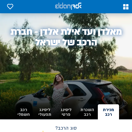
0
0
אלדן
מאלדן ועד אילת אלדן - חברת
-
הרכב של ישראל
מכירת
השכרת
ליסינג
ליסינג
רכב
רכב
רכב
פרטי
תפעולי
חשמלי
סוג הרכב?