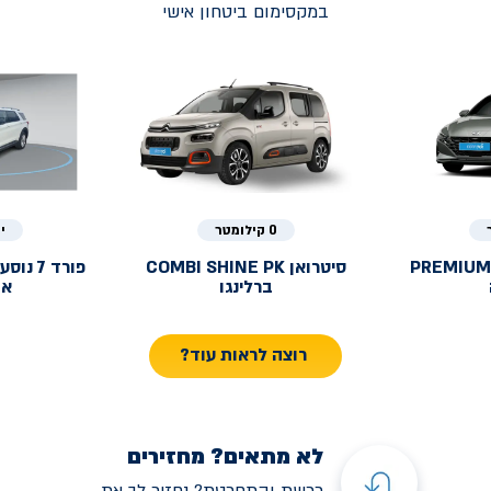
במקסימום ביטחון אישי
0 קילומטר
י
PREMIUM
סיטרואן
COMBI SHINE PK
פורד
ברלינגו
אק
רוצה לראות עוד?
לא מתאים? מחזירים
רכשת והתחרטת? נחזיר לך את