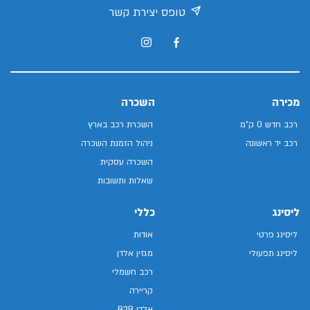
טופס יצירת קשר
מכירה
השכרה
רכב חדש 0 ק"מ
השכרת רכב בארץ
רכב יד ראשונה
ניהול הזמנת השכרה
השכרה עסקית
שאלות ותשובות
ליסינג
כללי
ליסינג פרטי
אודות
ליסינג תפעולי
מגזין אלדן
רכב חשמלי
קריירה
אלדן B2B