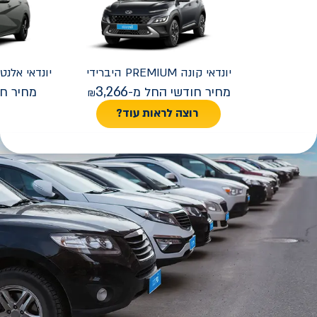
יונדאי
קונה PREMIUM היברידי
יונדאי
REMIUM FACELIFT
3,266
מחיר חודשי החל מ-
מחיר חו
רוצה לראות עוד?