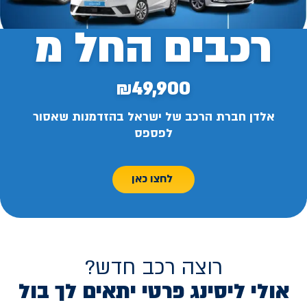
רכבים החל מ
₪49,900
אלדן חברת הרכב של ישראל בהזדמנות שאסור
לפספס
לחצו כאן
רוצה רכב חדש?
אולי ליסינג פרטי יתאים לך בול