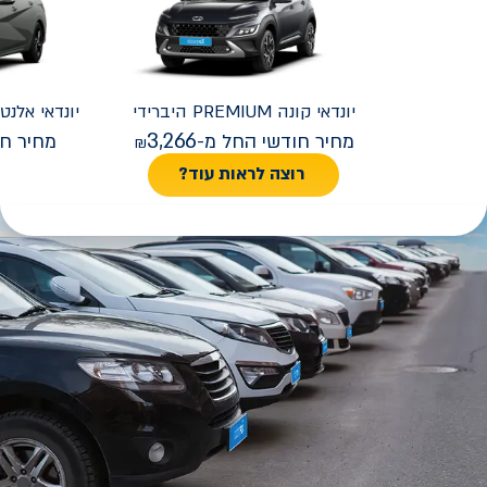
יונדאי
קונה PREMIUM היברידי
יונדאי
REMIUM FACELIFT
3,266
מחיר חודשי החל מ-
מחיר חו
רוצה לראות עוד?