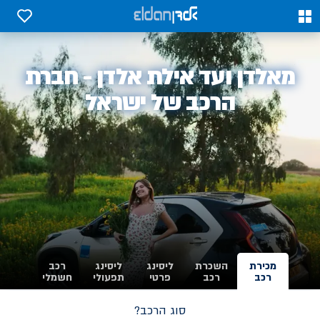
0
0
אלדן
מאלדן ועד אילת אלדן - חברת
-
הרכב של ישראל
מכירת
השכרת
ליסינג
ליסינג
רכב
רכב
רכב
פרטי
תפעולי
חשמלי
סוג הרכב?