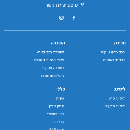
טופס יצירת קשר
מכירה
השכרה
רכב חדש 0 ק"מ
השכרת רכב בארץ
רכב יד ראשונה
ניהול הזמנת השכרה
השכרה עסקית
שאלות ותשובות
ליסינג
כללי
ליסינג פרטי
אודות
ליסינג תפעולי
מגזין אלדן
רכב חשמלי
קריירה
אלדן B2B