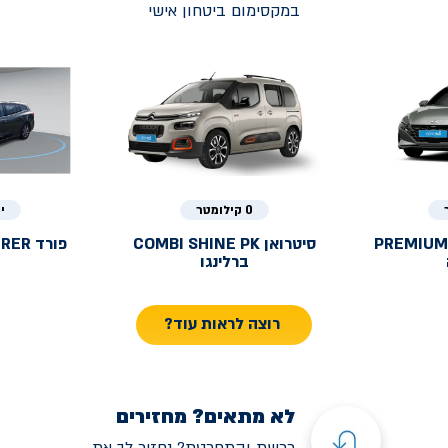
במקסימום ביטחון אישי
0 קילומטר
י
PREMIUM
סיטרואן
COMBI SHINE PK
פורד
URER
ברלינגו
רוצה לראות עוד?
לא מתאים? מחזירים
רכשת והתחרטת? נחזיר לך את