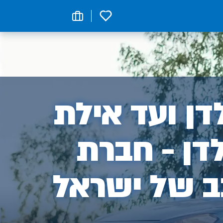
0
ן
ן ועד אילת
דן - חברת
ב של ישראל