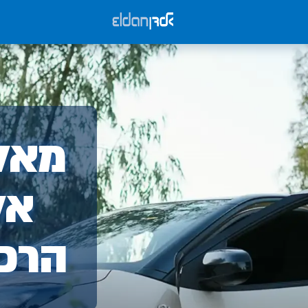
אלד
מאלד
-
אל
הרכ