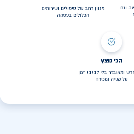
ה וגם
מגוון רחב של טיפולים ושירותים
הכלולים בעסקה
3,190
י החל מ-
הכי נוצץ
דש ומאובזר בלי לבזבז זמן
על קנייה ומכירה