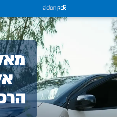
אלד
מאלד
-
אל
הרכ