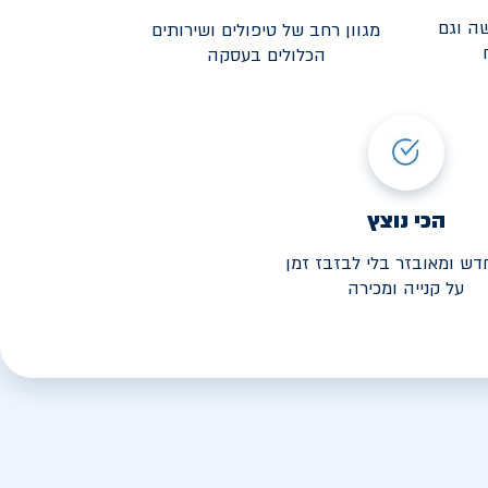
ה וגם
מגוון רחב של טיפולים ושירותים
הכלולים בעסקה
3,190
י החל מ-
הכי נוצץ
דש ומאובזר בלי לבזבז זמן
על קנייה ומכירה