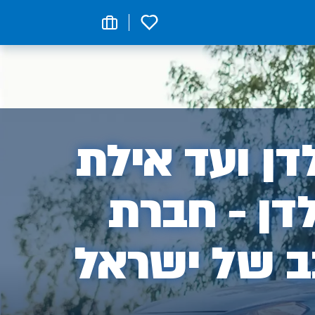
0
ן
ן ועד אילת
דן - חברת
ב של ישראל