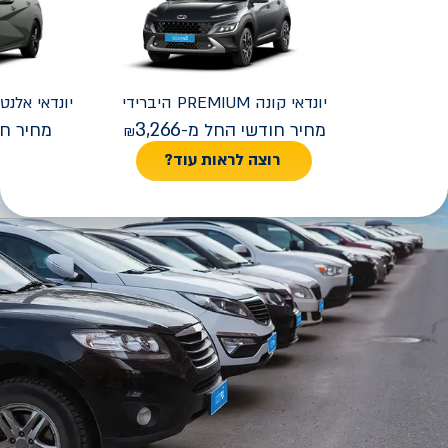
יונדאי
קונה PREMIUM היברידי
יונדאי
REMIUM FACELIFT
3,266
מחיר חודשי החל מ-
מחיר חו
רוצה לראות עוד?