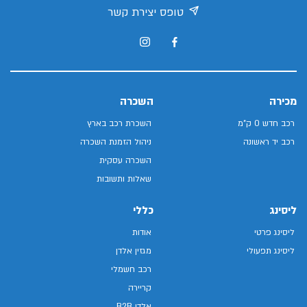
טופס יצירת קשר
מכירה
השכרה
רכב חדש 0 ק"מ
השכרת רכב בארץ
רכב יד ראשונה
ניהול הזמנת השכרה
השכרה עסקית
שאלות ותשובות
ליסינג
כללי
ליסינג פרטי
אודות
ליסינג תפעולי
מגזין אלדן
רכב חשמלי
קריירה
אלדן B2B