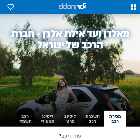
0
0
אלדן
מאלדן ועד אילת אלדן - חברת
-
הרכב של ישראל
מכירת
השכרת
ליסינג
ליסינג
רכב
רכב
רכב
פרטי
תפעולי
חשמלי
סוג הרכב?