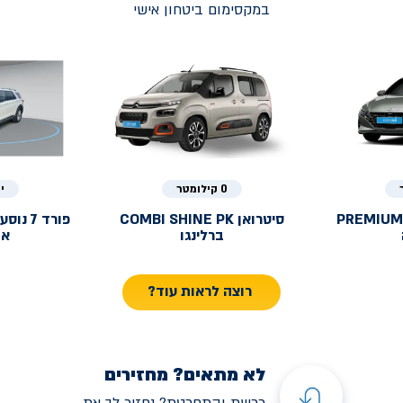
במקסימום ביטחון אישי
0 קילומטר
י
PREMIUM
סיטרואן
COMBI SHINE PK
פורד
ברלינגו
אק
רוצה לראות עוד?
לא מתאים? מחזירים
רכשת והתחרטת? נחזיר לך את