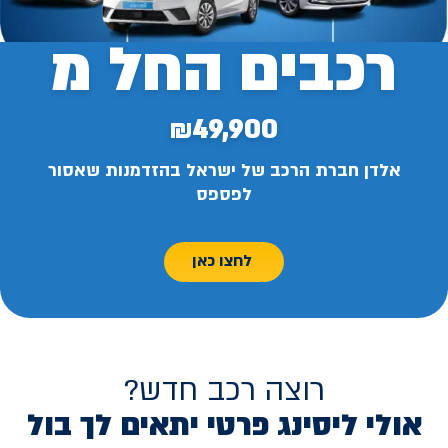
רכבים החל מ
₪49,900
אלדן חברת הרכב של ישראל בהזדמנות שאסור
לפספס
לחצו כאן
רוצה רכב חדש?
אולי ליסינג פרטי יתאים לך בול