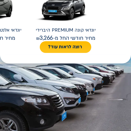
יונדאי
קונה PREMIUM היברידי
יונדאי
REMIUM FACELIFT
3,266
מחיר חודשי החל מ-
מחיר חו
רוצה לראות עוד?