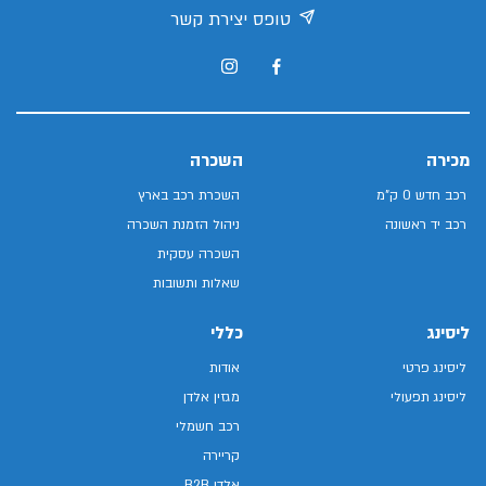
טופס יצירת קשר
מכירה
השכרה
רכב חדש 0 ק"מ
השכרת רכב בארץ
רכב יד ראשונה
ניהול הזמנת השכרה
השכרה עסקית
שאלות ותשובות
ליסינג
כללי
ליסינג פרטי
אודות
ליסינג תפעולי
מגזין אלדן
רכב חשמלי
קריירה
אלדן B2B