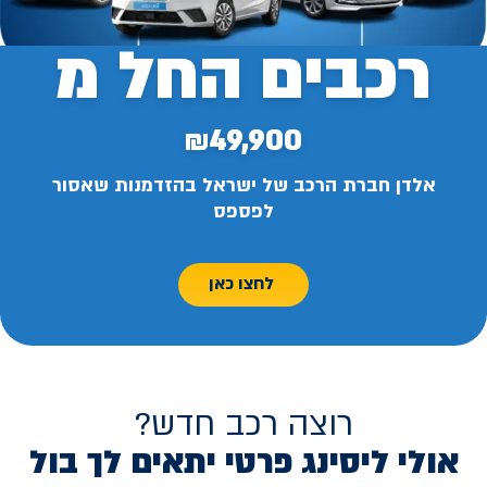
רכבים החל מ
₪49,900
אלדן חברת הרכב של ישראל בהזדמנות שאסור
לפספס
לחצו כאן
רוצה רכב חדש?
אולי ליסינג פרטי יתאים לך בול