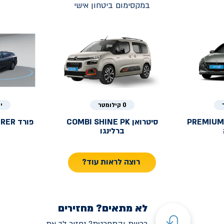
במקסימום ביטחון אישי
0 קילומטר
י
PREMIUM
סיטרואן
COMBI SHINE PK
פורד
URER
ברלינגו
רוצה לראות עוד?
לא מתאים? מחזירים
רכשת והתחרטת? נחזיר לך את