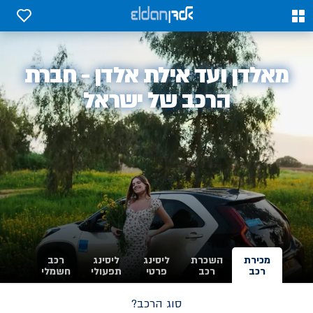
0
0
אלדן
מאלדן ועד אילת אלדן - חברת
-
הרכב של ישראל
מכירת
השכרת
ליסינג
ליסינג
רכב
רכב
רכב
פרטי
תפעולי
חשמלי
סוג הרכב?