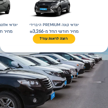
יונדאי
קונה PREMIUM היברידי
יונדאי
REMIUM FACELIFT
3,266
מחיר חודשי החל מ-
מחיר חו
רוצה לראות עוד?