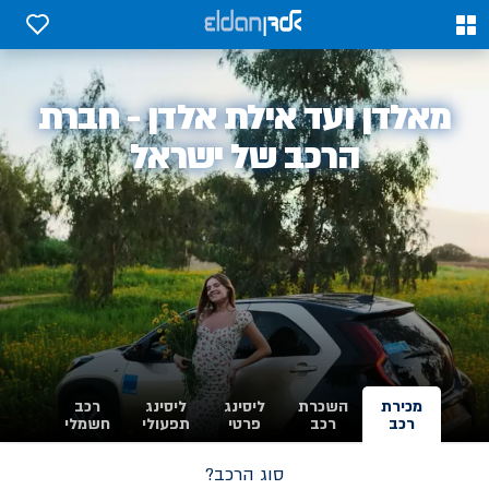
0
0
אלדן
מאלדן ועד אילת אלדן - חברת
-
הרכב של ישראל
מכירת
השכרת
ליסינג
ליסינג
רכב
רכב
רכב
פרטי
תפעולי
חשמלי
סוג הרכב?