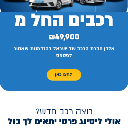
רכבים החל מ
₪49,900
אלדן חברת הרכב של ישראל בהזדמנות שאסור
לפספס
לחצו כאן
רוצה רכב חדש?
אולי ליסינג פרטי יתאים לך בול