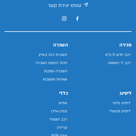
טופס יצירת קשר
מכירה
השכרה
רכב חדש 0 ק"מ
השכרת רכב בארץ
רכב יד ראשונה
ניהול הזמנת השכרה
השכרה עסקית
שאלות ותשובות
ליסינג
כללי
ליסינג פרטי
אודות
ליסינג תפעולי
מגזין אלדן
רכב חשמלי
קריירה
אלדן B2B