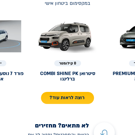
במקסימום ביטחון אישי
0 קילומטר
י
PREMIUM
סיטרואן
COMBI SHINE PK
פורד
ברלינגו
אק
רוצה לראות עוד?
לא מתאים? מחזירים
רכשת והתחרטת? נחזיר לך את