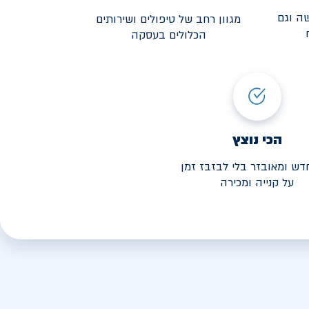
ה וגם
מגוון רחב של טיפולים ושירותים
הכלולים בעסקה
3,190
י החל מ-
הכי נוצץ
דש ומאובזר בלי לבזבז זמן
על קנייה ומכירה