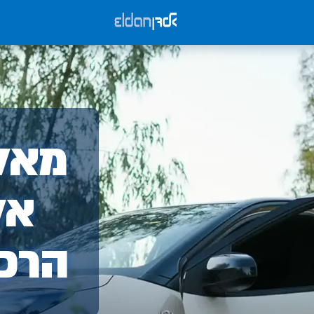
אלד
מאלד
-
אל
הרכ