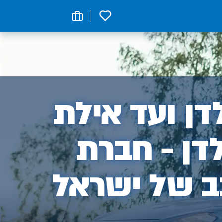
0
ן
ן ועד אילת
דן - חברת
ב של ישראל